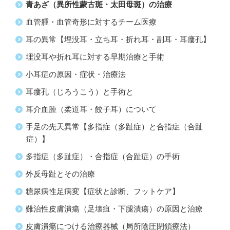
青あざ（異所性蒙古斑・太田母斑）の治療
血管腫・血管奇形に対するチーム医療
耳の異常【埋没耳・立ち耳・折れ耳・副耳・耳瘻孔】
埋没耳や折れ耳に対する早期治療と手術
小耳症の原因・症状・治療法
耳瘻孔（じろうこう）と手術と
耳介血腫（柔道耳・餃子耳）について
手足の先天異常【多指症（多趾症）と合指症（合趾
症）】
多指症（多趾症）・合指症（合趾症）の手術
外反母趾とその治療
糖尿病性足病変【症状と診断、フットケア】
難治性皮膚潰瘍（足壊疽・下腿潰瘍）の原因と治療
皮膚潰瘍につける治療器械（局所陰圧閉鎖療法）