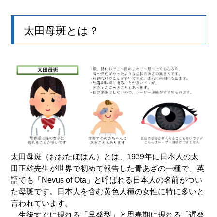
太田母斑とは？
太田母斑（おおたぼはん）とは、1939年に日本人の太
田正雄先生が世界で初めて報告した青あざの一種で、英
語でも「Nevus of Ota」と呼ばれる日本人の名前がつい
た母斑です。日本人を含む黄色人種の女性に特に多いと
言われています。
生後すぐに現れる「早発型」と思春期に現れる「遅発