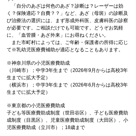
「自分のあざは何色のあざ？診断は？レーザーは効
く？保険適応？自費？？」など、あざ（母斑）の診断及
び治療法の選択には、まず形成外科医、皮膚科医の診察
が必要です。ご相談だけでも可能です。どうぞお気軽
に
、「血管腫・あざ外来」に
お尋ねください。
また
市町村によっては、ご年齢・保護者の所得に応じ
て※乳幼児医療費補助が適応となることもあります。
※神奈川県の小児医療費助成
（川崎市）；中学3年生まで（2026年9月からは高校3年
生までに拡大予定）
（横浜市）；中学3年生まで（2026年6月からは高校3年
生までに拡大予定）
※東京都の小児医療費助成
子ども等医療費助成制度（世田谷区）、子ども医療費助
成制度（目黒区）、児童医療費助成制度（大田区）、小
児医療費助成（立川市）；18歳まで