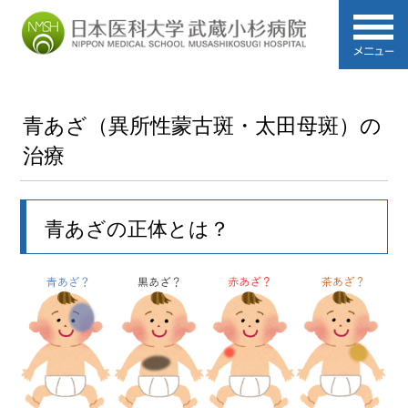
青あざ（異所性蒙古斑・太田母斑）の
治療
青あざの正体とは？