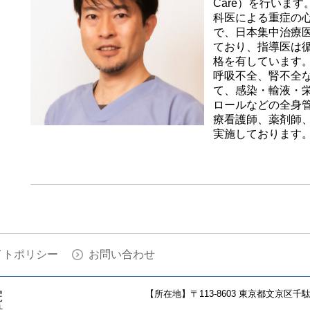
Care）を行いま
科医による重症の
で、日本集中治療
ており、指導医は
格を有しています
呼吸不全、腎不全
て、感染・輸液・
ロールなどの全身
療看護師、薬剤師
実施しております
イトポリシー
お問い合わせ
【所在地】
〒113-8603 東京都文京区千駄木