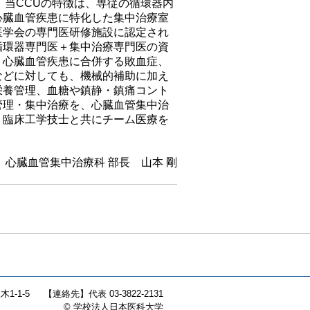
す。当CCUの特徴は、専従の循環器内
心臓血管疾患に特化した集中治療室
医学会の専門医研修施設に認定され
循環器専門医＋集中治療専門医の資
。心臓血管疾患に合併する敗血症、
などに対しても、機械的補助に加え
栄養管理、血糖や鎮静・鎮痛コント
管理・集中治療を、心臓血管集中治
、臨床工学技士と共にチーム医療を
。
心臓血管集中治療科 部長 山本 剛
1-1-5
【連絡先】
代表 03-3822-2131
© 学校法人日本医科大学