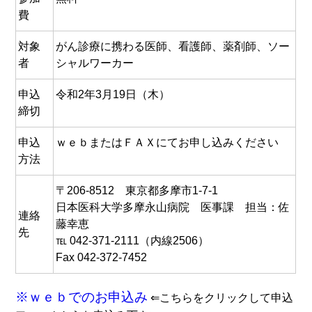
費
対象
がん診療に携わる医師、看護師、薬剤師、ソー
者
シャルワーカー
申込
令和2年3月19日（木）
締切
申込
ｗｅｂ
またはＦＡＸにてお申し込みください
方法
〒206-8512 東京都多摩市1-7-1
日本医科大学多摩永山病院 医事課 担当：佐
連絡
藤幸恵
先
℡ 042-371-2111（内線2506）
Fax 042-372-7452
※
ｗｅｂでのお申込み
⇐こちらをクリックして申込