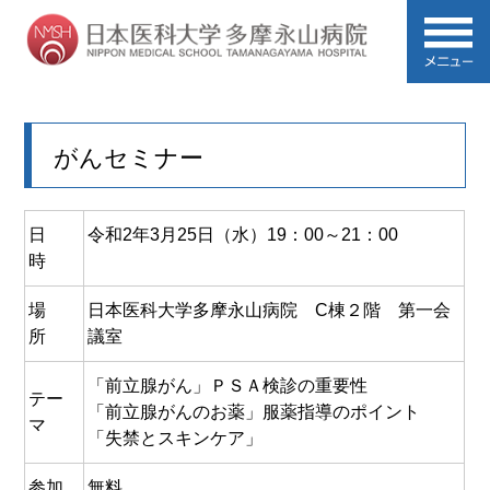
がんセミナー
日
令和2年3月25日（水）19：00～21：00
時
場
日本医科大学多摩永山病院 C棟２階 第一会
所
議室
「前立腺がん」ＰＳＡ検診の重要性
テー
「前立腺がんのお薬」服薬指導のポイント
マ
「失禁とスキンケア」
参加
無料