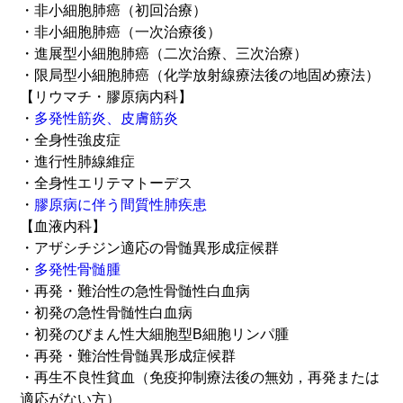
・非小細胞肺癌（初回治療）
・非小細胞肺癌（一次治療後）
・進展型小細胞肺癌（二次治療、三次治療）
・限局型小細胞肺癌（化学放射線療法後の地固め療法）
【リウマチ・膠原病内科】
・
多発性筋炎、皮膚筋炎
・全身性強皮症
・進行性肺線維症
・全身性エリテマトーデス
・
膠原病に伴う間質性肺疾患
【血液内科】
・アザシチジン適応の骨髄異形成症候群
・
多発性骨髄腫
・再発・難治性の急性骨髄性白血病
・初発の急性骨髄性白血病
・初発のびまん性大細胞型B細胞リンパ腫
・再発・難治性骨髄異形成症候群
・再生不良性貧血（免疫抑制療法後の無効，再発または
適応がない方）