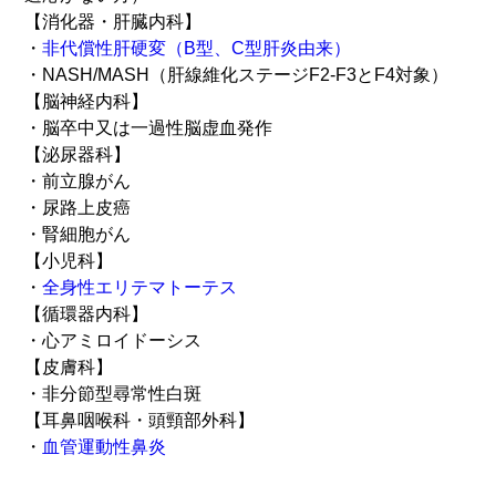
【消化器・肝臓内科】
・
非代償性肝硬変（B型、C型肝炎由来）
・NASH/MASH（肝線維化ステージF2-F3とF4対象）
【脳神経内科】
・脳卒中又は一過性脳虚血発作
【泌尿器科】
・前立腺がん
・尿路上皮癌
・腎細胞がん
【小児科】
・
全身性エリテマトーテス
【循環器内科】
・心アミロイドーシス
【皮膚科】
・非分節型尋常性白斑
【耳鼻咽喉科・頭頸部外科】
・
血管運動性鼻炎