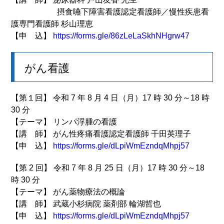
摂食嚥下障害看護認定看護師／慢性疾患看
護専門看護師 杉山理恵
【申 込】
https://forms.gle/86zLeLaSkhNHgrw47
がん看護
【第１回】 令和 7 年 8 月 4 日（月）17 時 30 分～18 時
30 分
【テーマ】 リンパ浮腫の看護
【講 師】 がん性疼痛看護認定看護師 千田英理子
【申 込】
https://forms.gle/dLpiWmEzndqMhpj57
【第 2 回】 令和 7 年 8 月 25 日（月）17 時 30 分～18
時 30 分
【テーマ】 がん薬物療法の概論
【講 師】 武蔵小杉病院 薬剤部 輪湖哲也
【申 込】
https://forms.gle/dLpiWmEzndqMhpj57