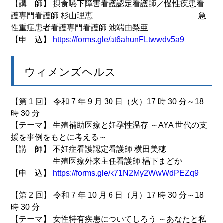
【講 師】 摂食嚥下障害看護認定看護師／慢性疾患看
護専門看護師 杉山理恵 急
性重症患者看護専門看護師 池端由梨亜
【申 込】
https://forms.gle/at6ahunFLtwwdv5a9
ウィメンズヘルス
【第 1 回】 令和 7 年 9 月 30 日（火）17 時 30 分～18
時 30 分
【テーマ】 生殖補助医療と妊孕性温存 ～AYA 世代の支
援を事例をもとに考える～
【講 師】 不妊症看護認定看護師 横田美穂
生殖医療外来主任看護師 椙下まどか
【申 込】
https://forms.gle/k71N2My2WwWdPEZq9
【第 2 回】 令和 7 年 10 月 6 日（月）17 時 30 分～18
時 30 分
【テーマ】 女性特有疾患についてしろう ～あなたと私