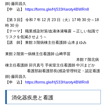
師) 藤田昌久
【申 込】
https://forms.gle/Hj533Haroty4BWRn8
【第 3 回】 令和 7 年 12 月 23 日（火）17 時 30 分～18
時 30 分
【テーマ】 職業感染対策/血液体液曝露 ～正しい知識で
リスクを低減させよう～
【講 師】 東館３階病棟主任看護師 山本まゆみ
東館２階第一病棟主任看護師 山﨑早苗
本館７階北病
棟主任看護師 卯月真弓 手術室主任看護師 中川まどか
看護部副看護部長(感染管理特定・認定看護
師) 藤田昌久
【申 込】
https://forms.gle/Hj533Haroty4BWRn8
消化器疾患と看護