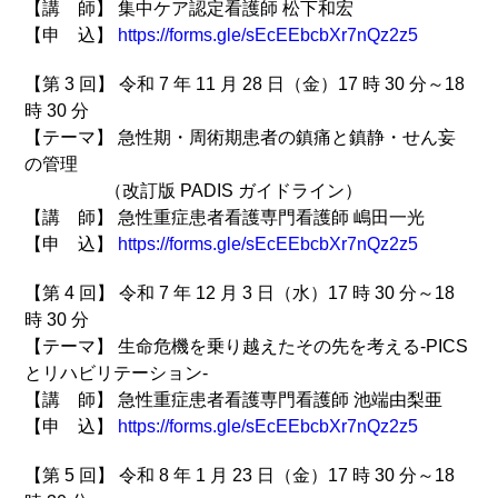
【講 師】 集中ケア認定看護師 松下和宏
【申 込】
https://forms.gle/sEcEEbcbXr7nQz2z5
【第 3 回】 令和 7 年 11 月 28 日（金）17 時 30 分～18
時 30 分
【テーマ】 急性期・周術期患者の鎮痛と鎮静・せん妄
の管理
（改訂版 PADIS ガイドライン）
【講 師】 急性重症患者看護専門看護師 嶋田一光
【申 込】
https://forms.gle/sEcEEbcbXr7nQz2z5
【第 4 回】 令和 7 年 12 月 3 日（水）17 時 30 分～18
時 30 分
【テーマ】 生命危機を乗り越えたその先を考える-PICS
とリハビリテーション-
【講 師】 急性重症患者看護専門看護師 池端由梨亜
【申 込】
https://forms.gle/sEcEEbcbXr7nQz2z5
【第 5 回】 令和 8 年 1 月 23 日（金）17 時 30 分～18