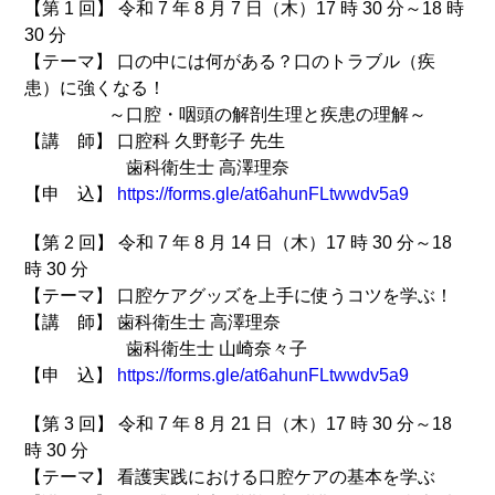
【第 1 回】 令和 7 年 8 月 7 日（木）17 時 30 分～18 時
30 分
【テーマ】 口の中には何がある？口のトラブル（疾
患）に強くなる！
～口腔・咽頭の解剖生理と疾患の理解～
【講 師】 口腔科 久野彰子 先生
歯科衛生士 高澤理奈
【申 込】
https://forms.gle/at6ahunFLtwwdv5a9
【第 2 回】 令和 7 年 8 月 14 日（木）17 時 30 分～18
時 30 分
【テーマ】 口腔ケアグッズを上手に使うコツを学ぶ！
【講 師】 歯科衛生士 高澤理奈
歯科衛生士 山崎奈々子
【申 込】
https://forms.gle/at6ahunFLtwwdv5a9
【第 3 回】 令和 7 年 8 月 21 日（木）17 時 30 分～18
時 30 分
【テーマ】 看護実践における口腔ケアの基本を学ぶ