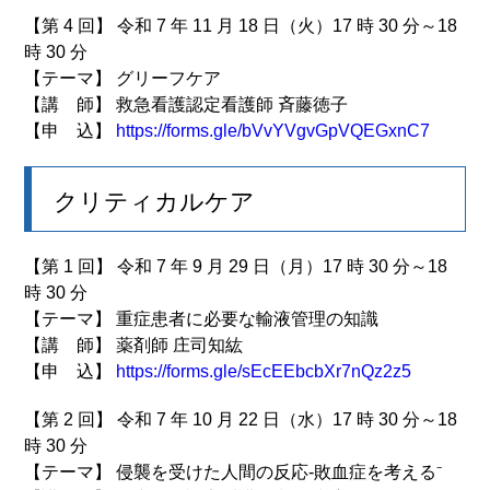
【第 4 回】 令和 7 年 11 月 18 日（火）17 時 30 分～18
時 30 分
【テーマ】 グリーフケア
【講 師】 救急看護認定看護師 斉藤徳子
【申 込】
https://forms.gle/bVvYVgvGpVQEGxnC7
クリティカルケア
【第 1 回】 令和 7 年 9 月 29 日（月）17 時 30 分～18
時 30 分
【テーマ】 重症患者に必要な輸液管理の知識
【講 師】 薬剤師 庄司知紘
【申 込】
https://forms.gle/sEcEEbcbXr7nQz2z5
【第 2 回】 令和 7 年 10 月 22 日（水）17 時 30 分～18
時 30 分
【テーマ】 侵襲を受けた人間の反応‐敗血症を考える⁻