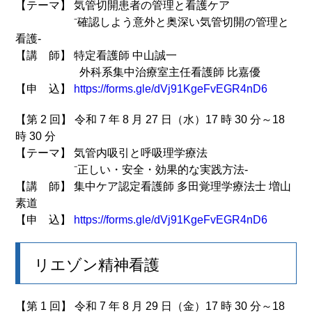
【テーマ】 気管切開患者の管理と看護ケア
⁻確認しよう意外と奥深い気管切開の管理と
看護‐
【講 師】 特定看護師 中山誠一
外科系集中治療室主任看護師 比嘉優
【申 込】
https://forms.gle/dVj91KgeFvEGR4nD6
【第 2 回】 令和 7 年 8 月 27 日（水）17 時 30 分～18
時 30 分
【テーマ】 気管内吸引と呼吸理学療法
⁻正しい・安全・効果的な実践方法‐
【講 師】 集中ケア認定看護師 多田覚理学療法士 増山
素道
【申 込】
https://forms.gle/dVj91KgeFvEGR4nD6
リエゾン精神看護
【第 1 回】 令和 7 年 8 月 29 日（金）17 時 30 分～18