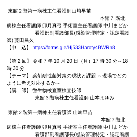
東館２階第一病棟主任看護師山﨑早苗
本館７ 階北
病棟主任看護師 卯月真弓 手術室主任看護師 中川まどか
看護部副看護部長(感染管理特定・認定看護
師) 藤田昌久
【申 込】
https://forms.gle/Hj533Haroty4BWRn8
【第 2 回】 令和 7 年 10 月 20 日（月）17 時 30 分～18
時 30 分
【テーマ】 薬剤耐性菌対策の現状と課題 ～現場でどの
ように考え対応するか～
【講 師】 微生物検査室検査技師
東館３階病棟主任看護師 山本まゆみ
東館２階第一病棟主任看護師 山﨑早苗
本館７階北
病棟主任看護師 卯月真弓 手術室主任看護師 中川まどか
看護部副看護部長(感染管理特定・認定看護