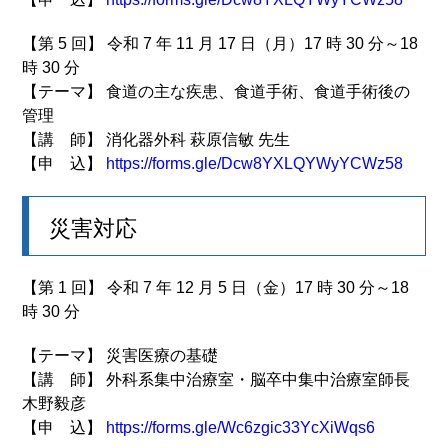
【第 5 回】 令和 7 年 11 月 17 日（月）17 時 30 分～18
時 30 分
【テーマ】 食道の主な疾患、食道手術、食道手術後の
管理
【講 師】 消化器外科 萩原信敏 先生
【申 込】
https://forms.gle/Dcw8YXLQYWyYCWz58
災害対応
【第 1 回】 令和 7 年 12 月 5 日（金）17 時 30 分～18
時 30 分
【テーマ】 災害医療の基礎
【講 師】 外科系集中治療室・脳卒中集中治療室師長
木野毅彦
【申 込】
https://forms.gle/Wc6zgic33YcXiWqs6