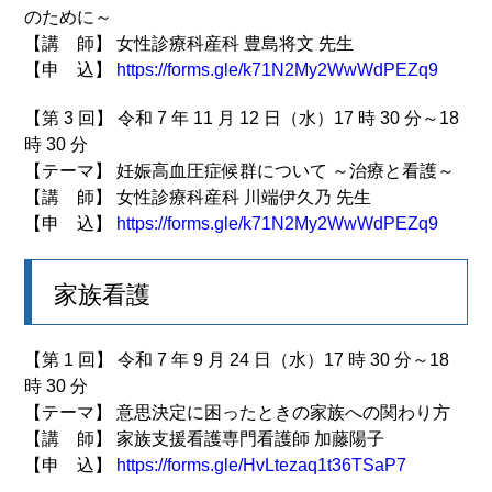
のために～
【講 師】 女性診療科産科 豊島将文 先生
【申 込】
https://forms.gle/k71N2My2WwWdPEZq9
【第 3 回】 令和 7 年 11 月 12 日（水）17 時 30 分～18
時 30 分
【テーマ】 妊娠高血圧症候群について ～治療と看護～
【講 師】 女性診療科産科 川端伊久乃 先生
【申 込】
https://forms.gle/k71N2My2WwWdPEZq9
家族看護
【第 1 回】 令和 7 年 9 月 24 日（水）17 時 30 分～18
時 30 分
【テーマ】 意思決定に困ったときの家族への関わり方
【講 師】 家族支援看護専門看護師 加藤陽子
【申 込】
https://forms.gle/HvLtezaq1t36TSaP7