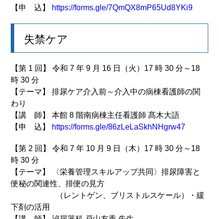
【申 込】
https://forms.gle/7QmQX8mP65Ud8YKi9
失禁ケア
【第 1 回】 令和 7 年 9 月 16 日（火）17 時 30 分～18
時 30 分
【テーマ】 排尿ケア介入前～介入中の病棟看護師の関
わり
【講 師】 本館 8 階南病棟主任看護師 髙木大語
【申 込】
https://forms.gle/86zLeLaSkhNHgrw47
【第 2 回】 令和 7 年 10 月 9 日（木）17 時 30 分～18
時 30 分
【テーマ】 〈栄養管理スキルアップ共同〉排尿障害と
便秘の関連性、排便の見方
（レントゲン、ブリストルスケール）・緩
下剤の活用
【講 師】 泌尿器科 戸山友香 先生