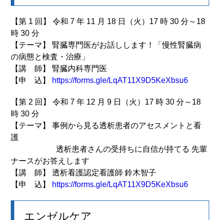
【第 1 回】 令和 7 年 11 月 18 日（火）17 時 30 分～18
時 30 分
【テーマ】 腎臓専門医がお話しします！「慢性腎臓病
の病態と検査・治療」
【講 師】 腎臓内科専門医
【申 込】
https://forms.gle/LqAT11X9D5KeXbsu6
【第 2 回】 令和 7 年 12 月 9 日（火）17 時 30 分～18
時 30 分
【テーマ】 事例から見る透析患者のアセスメントと看
護
透析患者さんの受持ちに自信が持てる 先輩
ナースがお答えします
【講 師】 透析看護認定看護師 鈴木智子
【申 込】
https://forms.gle/LqAT11X9D5KeXbsu6
エンゼルケア