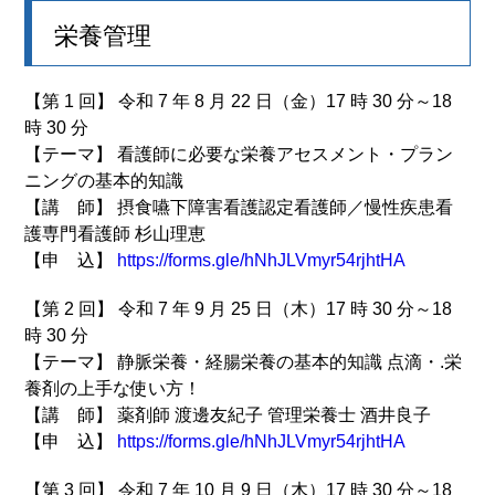
栄養管理
【第 1 回】 令和 7 年 8 月 22 日（金）17 時 30 分～18
時 30 分
【テーマ】 看護師に必要な栄養アセスメント・プラン
ニングの基本的知識
【講 師】 摂食嚥下障害看護認定看護師／慢性疾患看
護専門看護師 杉山理恵
【申 込】
https://forms.gle/hNhJLVmyr54rjhtHA
【第 2 回】 令和 7 年 9 月 25 日（木）17 時 30 分～18
時 30 分
【テーマ】 静脈栄養・経腸栄養の基本的知識 点滴・.栄
養剤の上手な使い方！
【講 師】 薬剤師 渡邊友紀子 管理栄養士 酒井良子
【申 込】
https://forms.gle/hNhJLVmyr54rjhtHA
【第 3 回】 令和 7 年 10 月 9 日（木）17 時 30 分～18