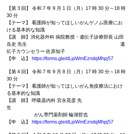
【第 3 回】 令和 7 年 9 月 1 日（月）17 時 30 分～18 時
30 分
【テーマ】 看護師が知ってほしいがんゲノム医療にお
ける基本的な知識
【講 師】消化器外科 病院教授・遺伝子診療部長 山田
岳史 先生 遺
伝子カウンセラー 佐原知子
【申 込】
https://forms.gle/dLpiWmEzndqMhpj57
【第 4 回】 令和 7 年 9 月 8 日（月）17 時 30 分～18 時
30 分
【テーマ】 看護師が知ってほしいがん免疫療法におけ
る基本的な知識
【講 師】 呼吸器内科 宮永晃彦 先
がん専門薬剤師 輪湖哲也
【申 込】
https://forms.gle/dLpiWmEzndqMhpj57