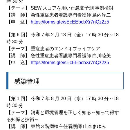
時 30 分
【テーマ】 SEW スコアを用いた急変予測 事例検討
【講 師】 急性重症患者看護専門看護師 島内淳二
【申 込】
https://forms.gle/sEcEEbcbXr7nQz2z5
【第 6 回】 令和 7 年 2 月 13 日（金）17 時 30 分～18
時 30 分
【テーマ】 重症患者のエンドオブライフケア
【講 師】 急性重症患者看護専門看護師 白川睦美
【申 込】
https://forms.gle/sEcEEbcbXr7nQz2z5
感染管理
【第 1 回】 令和 7 年 8 月 20 日（水）17 時 30 分～18
時 30 分
【テーマ】 消毒と環境管理を正しく知る～知って得す
る知識と技術～
【講 師】 東館３階病棟主任看護師 山本まゆみ