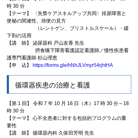
時 30 分
【テーマ】 〈失禁ケアスキルアップ共同〉排尿障害と
便秘の関連性、排便の見方
（レントゲン、ブリストルスケール）・緩
下剤の活用
【講 師】 泌尿器科 戸山友香 先生
摂食嚥下障害看護認定看護師／慢性疾患看
護専門看護師 杉山理恵
【申 込】
https://forms.gle/hNhJLVmyr54rjhtHA
循環器疾患の治療と看護
【第 1 回】 令和 7 年 10 月 16 日（木）17 時 30 分～18
時 30 分
【テーマ】
心不全患者に対する包括的プログラムの重
要性
【講 師】 循環器内科 久保田芳明 先生