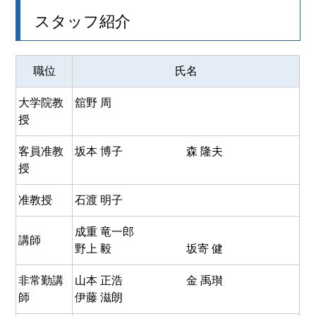
スタッフ紹介
職位
氏名
大学院教
舘野 周
授
客員准教
坂本 博子
森 隆夫
授
准教授
石渡 明子
成重 竜一郎
講師
野上 毅
坂寄 健
非常勤講
山本 正浩
金 禹瓉
師
伊藤 滋朗