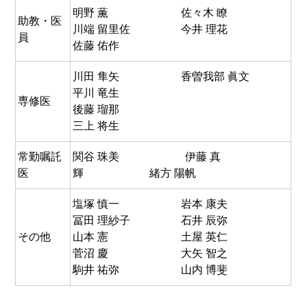
明野 薫
佐々木 瞭
助教・医
川端 留里佐
今井 理花
員
佐藤 佑作
川田 隼矢
香曽我部 眞文
平川 竜生
専修医
後藤 瑠那
三上 将生
常勤嘱託
関谷 珠美 伊藤 真
医
輝 緒方 陽帆
塩塚 慎一
岩本 康夫
冨田 理紗子
石井 辰弥
その他
山本 憲
土屋 英仁
菅沼 慶
大矢 智之
駒井 祐弥
山内 博斐