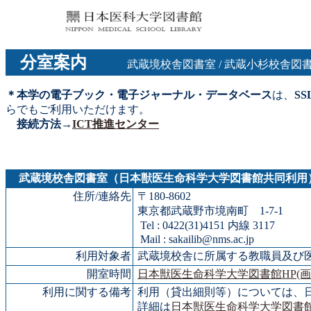
分室案内
武蔵境校舎図書室 / 武蔵小杉校舎図
＊本学の電子ブック・電子ジャーナル・データベース
は、
S
らでもご利用いただけます。
接続方法→
ICT推進センター
武蔵境校舎図書室（日本獣医生命科学大学図書館共同利用
住所/連絡先
〒180-8602
東京都武蔵野市境南町 1-7-
Tel : 0422(31)4151 内線 3117
Mail : sakailib@nms.ac.jp
利用対象者
武蔵境校舎に所属する教職員及び医
開室時間
日本獣医生命科学大学図書館HP(画
利用に関する備考
利用（貸出細則等）については、
詳細は
日本獣医生命科学大学図書