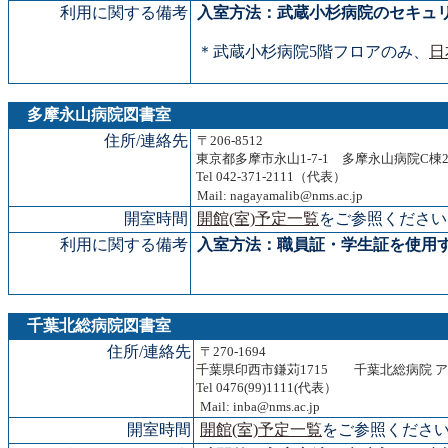
利用に関する備考
入室方法：武蔵小杉病院のセキュ
＊武蔵小杉病院5階フロアのみ、
日
多摩永山病院図書室
住所/連絡先
〒206-8512
東京都多摩市永山1-7-1 多摩永山病院C棟
Tel 042-371-2111（代表）
Mail: nagayamalib@nms.ac.jp
開室時間
開館(室)予定一覧
をご参照ください
利用に関する備考
入室方法：職員証・学生証を使用
千葉北総病院図書室
住所/連絡先
〒270-1694
千葉県印西市鎌苅1715 千葉北総病院 
Tel 0476(99)1111(代表）
Mail: inba@nms.ac.jp
開室時間
開館(室)予定一覧
をご参照くださ