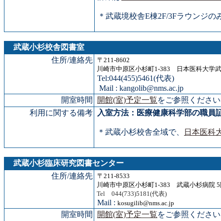
＊武蔵境校舎E棟2F/3Fラウンジの
武蔵小杉校舎図書室
住所/連絡先
〒211-8602
川崎市中原区小杉町1-383 日本医科大学武
Tel:044(455)5461(代表)
Mail : kangolib@nms.ac.jp
開室時間
開館(室)予定一覧
をご参照ください
利用に関する備考
入室方法：医療健康科学部の職員
＊武蔵小杉校舎全域で、
日本医科大
武蔵小杉臨床研究図書センター
住所/連絡先
〒211-8533
川崎市中原区小杉町1-383 武蔵小杉病院 5
Tel 044(733)5181(代表)
Mail :
kosugilib@nms.ac.jp
開室時間
開館(室)予定一覧
をご参照ください