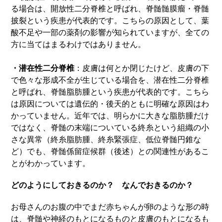
る場合は、開放性二分脊椎と呼ばれ、脊髄髄膜瘤・脊髄
披裂という疾患が代表的です。こちらの原因として、葉
酸不足や一部の薬剤の影響が知られていますが、全ての
方に当てはまるわけではありません。
・潜在性二分脊椎
：皮膚は何とか閉じたけど、皮膚の下
で色々な形成不全が生じている場合を、潜在性二分脊椎
と呼ばれ、脊髄脂肪腫という疾患が代表的です。こちら
は原因については遺伝的・後天的ともに明確な原因はわ
かっていません。近年では、明らかに大きな脂肪腫だけ
ではなく、脊髄の末端についている終糸という組織の小
さな異常（終糸脂肪腫、終糸緊張症、低位脊髄円錐な
ど）でも、脊髄係留症候群（後述）との関連性があるこ
とがわかっています。
どのようにしておきるのか？ なんでおきるのか？
お母さんのお腹の中でまだ赤ちゃんが卵のような形の時
は、脊髄や神経のもとになるものと皮膚のもとになるも