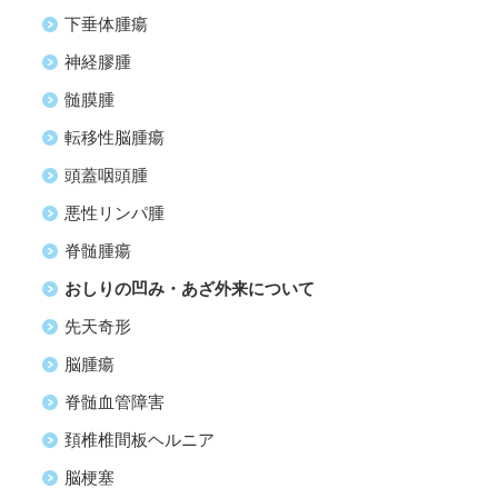
下垂体腫瘍
神経膠腫
髄膜腫
転移性脳腫瘍
頭蓋咽頭腫
悪性リンパ腫
脊髄腫瘍
おしりの凹み・あざ外来について
先天奇形
脳腫瘍
脊髄血管障害
頚椎椎間板ヘルニア
脳梗塞