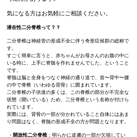
気になる方はお気軽にご相談ください。
潜在性二分脊椎って？？
二分脊椎は神経管の形成不全に伴う奇形症候群の総称で
す。
すごく簡単に言うと、赤ちゃんがお母さんのお腹の中に
いる時に、上手に脊髄を作れませんでした、ということ
です。
脊髄は脳と全身をつなぐ神経の通り道で、首〜背中〜腰
の中で脊椎（いわゆる背骨）に囲まれています。
二分脊椎の子供達の多くは、この脊椎の部分が不完全な
状態（開いている）ため、二分脊椎という名称が付けら
れています。
実際には、背骨の一部が分かれていること自体にはあま
り問題はなく、脊髄の形成不全の方が問題となります。
・
開放性二分脊椎
：明らかに皮膚の一部が欠損してい