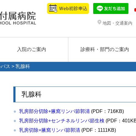
地図・交通案内
入院のご案内
診療科・部門のご案内
ルパス
> 乳腺科
乳腺科
乳房部分切除+腋窩リンパ節郭清
(PDF：716KB)
乳房部分切除+センチネルリンパ節生検
(PDF：401KB
乳房切除+腋窩リンパ節郭清
(PDF：1111KB)