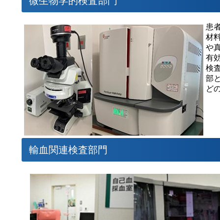
微生物学的検査部門
患
材
や
有
検
部
ど
輸血関連検査部門