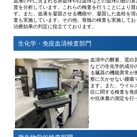
血液の中に含まれる赤血球や白血球などの血球の数の算
度を分析しています。これらの検査を行うことにより貧
す。また、血液を凝固させる機能や、凝固した血栓を溶
査も実施しています。その他、骨髄の検査も実施してお
治療効果の判定に役立てております。
生化学・免疫血清検査部門
血清中の酵素、蛋白
などの生化学的成分
る臓器の機能異常が
察に欠かせない腫瘍
ます。また、ウイル
症に関する検査を免
や抗体量の測定を行