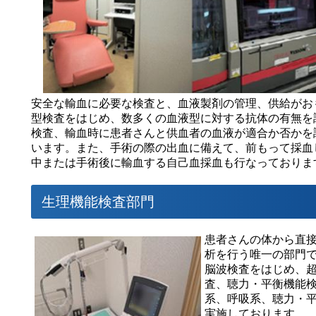
安全な輸血に必要な検査と、血液製剤の管理、供給がおも
型検査をはじめ、数多くの血液型に対する抗体の有無を
検査、輸血時に患者さんと供血者の血液が適合か否かを
います。また、手術の際の出血に備えて、前もって採血
中または手術後に輸血する自己血採血も行なっておりま
生理機能検査部門
患者さんの体から直
析を行う唯一の部門
脳波検査をはじめ、超音
査、聴力・平衡機能
系、呼吸系、聴力・
実施しております。