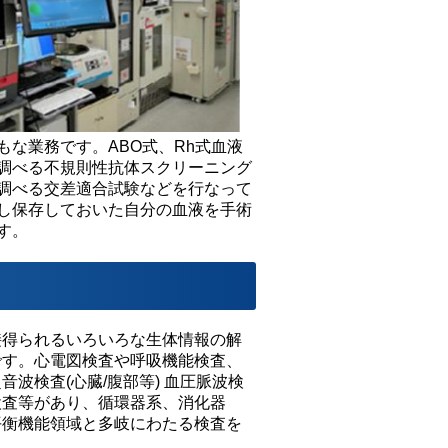
な業務です。ABO式、Rh式血液
調べる不規則性抗体スクリーニング
調べる交差適合試験などを行なって
し保存しておいた自分の血液を手術
す。
接得られるいろいろな生体情報の解
です。心電図検査や呼吸機能検査、
波検査(心臓/腹部等) 血圧脈波検
検査等があり、循環器系、消化器
平衡機能領域と多岐にわたる検査を