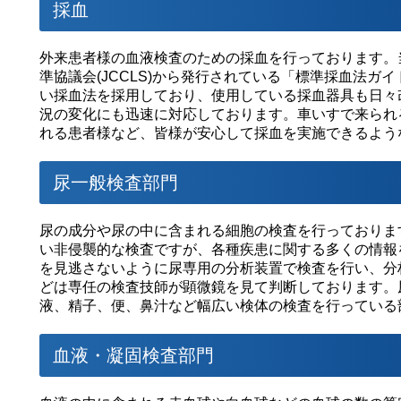
採血
外来患者様の血液検査のための採血を行っております。
準協議会(JCCLS)から発行されている「標準採血法ガ
い採血法を採用しており、使用している採血器具も日々
況の変化にも迅速に対応しております。車いすで来られ
れる患者様など、皆様が安心して採血を実施できるよう
尿一般検査部門
尿の成分や尿の中に含まれる細胞の検査を行っておりま
い非侵襲的な検査ですが、各種疾患に関する多くの情報
を見逃さないように尿専用の分析装置で検査を行い、分
どは専任の検査技師が顕微鏡を見て判断しております。
液、精子、便、鼻汁など幅広い検体の検査を行っている
血液・凝固検査部門