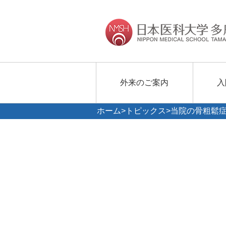
外来のご案内
入
ホーム
>
トピックス
>当院の骨粗鬆