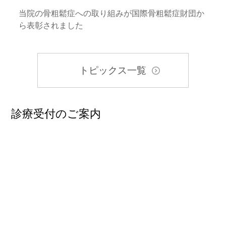
当院の骨粗鬆症への取り組みが国際骨粗鬆症財団か
ら表彰されました
トピックス一覧
診療受付のご案内
当院の各診療科の受付時間は下記の通りです。
なお診療科によっては診療日の指定及び初診予約が必要
な場合がございますので、詳しくは各診療科へお問い合
わせください。
受付時間
平日・土曜日 午前8時30分～11時00分