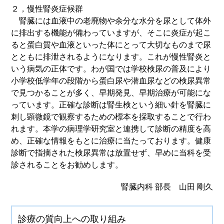
２，慢性腎炎症候群
腎臓には血液中の老廃物や余分な水分を尿として体外
に排出する機能が備わっていますが、そこに炎症が起こ
ると蛋白質や血液といった体にとって大切なものまで尿
とともに排泄されるようになります。これが慢性腎炎と
いう病気の正体です。わが国では学校検尿の普及により
小学校低学年の段階から蛋白尿や潜血尿などの検尿異常
で見つかることが多く、早期発見、早期治療が可能にな
っています。正確な診断は腎生検という細い針を腎臓に
刺し顕微鏡で観察するための標本を採取することで行わ
れます。本学の病理学研究室と連携して診断の精度を高
め、正確な情報をもとに治療に当たっております。健康
診断で指摘された検尿異常は放置せず、早めに当科を受
診されることをお勧めします。
腎臓内科 部長
山田 剛久
診療の質向上への取り組み