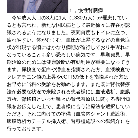
１，慢性腎臓病
今や成人人口の8人に1人（1330万人）が罹患してい
るとも言われ、新たな国民病として最近徐々に存在が認
識されるようになりました。夜間何度もトイレに立つ、
疲れやすい、体がむくむ、血圧が上昇するなどの自覚症
状が出現する頃にはかなり病期が進行しており手遅れに
なっていることも多い恐ろしい病気です。早期発見、早
期治療のためには健康診断の有効利用が重要になってき
ます。尿検査で蛋白や潜血を指摘された方、血液検査で
クレアチニン値の上昇やeGFRの低下を指摘された方は
お早めに当科の受診をお勧めします。また既に腎代替療
法が必要な状況で来院される患者様には血液透析、腹膜
透析、腎移植といった種々の腎代替療法に関する専門知
識をお伝えした上で、患者様に合う治療法を選択してい
ただき、それに向けての準備（血管内シャント造設術、
腹膜透析カテーテル挿入術、腎移植施設への御紹介）を
行っております。