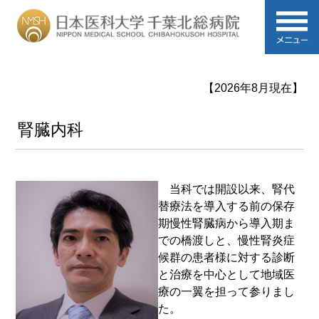
【2026年8月現在】
腎臓内科
当科では開設以来、腎代
替療法を導入する前の保存
期慢性腎臓病から導入期ま
での橋渡しと、慢性腎炎症
候群の患者様に対する診断
と治療を中心として地域医
療の一翼を担って参りまし
た。