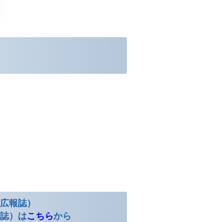
け広報誌）
報誌）は
こちら
から