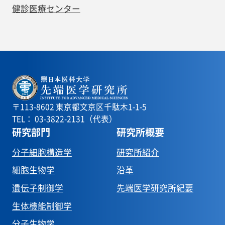
健診医療センター
〒113-8602 東京都文京区千駄木1-1-5
TEL： 03-3822-2131（代表）
研究部門
研究所概要
分子細胞構造学
研究所紹介
細胞生物学
沿革
遺伝子制御学
先端医学研究所紀要
生体機能制御学
分子生物学