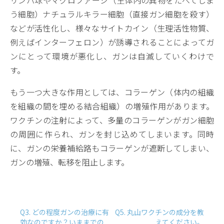
リンパ球やマクロファージ（生体内の異物をたべてしま
う細胞）ナチュラルキラー細胞（直接ガン細胞を殺す）
などが活性化し、様々なサイトカイン（生理活性物質、
例えばインターフェロン）が誘導されることによってガ
ンにとって環境が悪化し、ガンは自滅していくわけで
す。
もう一つ大きな作用としては、コラーゲン（体内の組織
を組織の間を埋める結合組織）の増殖作用があります。
ワクチンの注射によって、多量のコラーゲンがガン細胞
の周囲に作られ、ガンを封じ込めてしまいます。同時
に、ガンの栄養補給路もコラーゲンが遮断してしまい、
ガンの増殖、転移を阻止します。
Q3. どの程度ガンの治療に有
Q5. 丸山ワクチンの成分を教
効なのですか？いままでの
えてください。