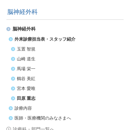
脳神経外科
脳神経外科
外来診療担当表・スタッフ紹介
玉置 智規
山崎 道生
馬場 栄一
鶴谷 美紅
宮本 愛唯
田原 重志
診療内容
医師・医療機関のみなさまへ
診療科・部門一覧へ