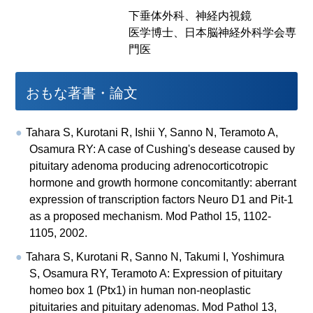
下垂体外科、神経内視鏡
医学博士、日本脳神経外科学会専
門医
おもな著書・論文
Tahara S, Kurotani R, Ishii Y, Sanno N, Teramoto A,
Osamura RY: A case of Cushing's desease caused by
pituitary adenoma producing adrenocorticotropic
hormone and growth hormone concomitantly: aberrant
expression of transcription factors Neuro D1 and Pit-1
as a proposed mechanism. Mod Pathol 15, 1102-
1105, 2002.
Tahara S, Kurotani R, Sanno N, Takumi I, Yoshimura
S, Osamura RY, Teramoto A: Expression of pituitary
homeo box 1 (Ptx1) in human non-neoplastic
pituitaries and pituitary adenomas. Mod Pathol 13,