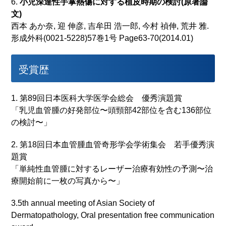
6.
小児深達性手掌熱傷に対する植皮時期の検討(原著論
文)
西本 あか奈, 迎 伸彦, 吉牟田 浩一郎, 今村 禎伸, 荒井 雅.
形成外科(0021-5228)57巻1号 Page63-70(2014.01)
受賞歴
1. 第89回日本医科大学医学会総会 優秀演題賞
「乳児血管腫の好発部位〜頭頸部42部位を含む136部位
の検討〜」
2. 第18回日本血管腫血管奇形学会学術集会 若手優秀演
題賞
「単純性血管腫に対するレーザー治療有効性の予測〜治
療開始前に一枚の写真から〜」
3.5th annual meeting of Asian Society of
Dermatopathology, Oral presentation free communication