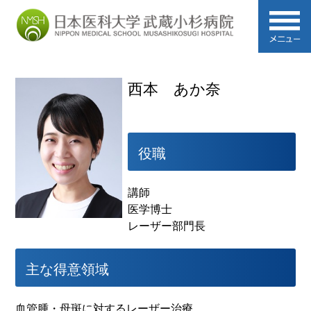
西本 あか奈
役職
講師
医学博士
レーザー部門長
主な得意領域
血管腫・母斑に対するレーザー治療