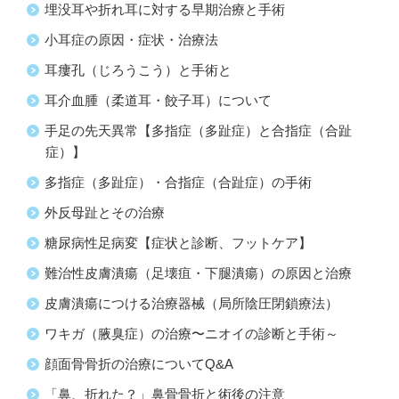
埋没耳や折れ耳に対する早期治療と手術
小耳症の原因・症状・治療法
耳瘻孔（じろうこう）と手術と
耳介血腫（柔道耳・餃子耳）について
手足の先天異常【多指症（多趾症）と合指症（合趾
症）】
多指症（多趾症）・合指症（合趾症）の手術
外反母趾とその治療
糖尿病性足病変【症状と診断、フットケア】
難治性皮膚潰瘍（足壊疽・下腿潰瘍）の原因と治療
皮膚潰瘍につける治療器械（局所陰圧閉鎖療法）
ワキガ（腋臭症）の治療〜ニオイの診断と手術～
顔面骨骨折の治療についてQ&A
「鼻、折れた？」鼻骨骨折と術後の注意