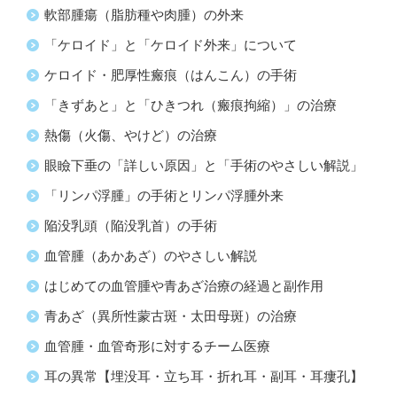
軟部腫瘍（脂肪種や肉腫）の外来
「ケロイド」と「ケロイド外来」について
ケロイド・肥厚性瘢痕（はんこん）の手術
「きずあと」と「ひきつれ（瘢痕拘縮）」の治療
熱傷（火傷、やけど）の治療
眼瞼下垂の「詳しい原因」と「手術のやさしい解説」
「リンパ浮腫」の手術とリンパ浮腫外来
陥没乳頭（陥没乳首）の手術
血管腫（あかあざ）のやさしい解説
はじめての血管腫や青あざ治療の経過と副作用
青あざ（異所性蒙古斑・太田母斑）の治療
血管腫・血管奇形に対するチーム医療
耳の異常【埋没耳・立ち耳・折れ耳・副耳・耳瘻孔】