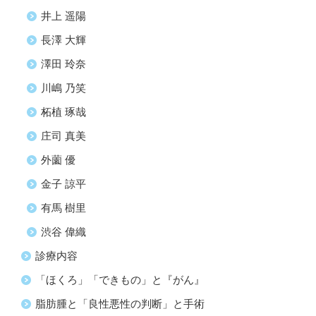
井上 遥陽
長澤 大輝
澤田 玲奈
川嶋 乃笑
柘植 琢哉
庄司 真美
外薗 優
金子 諒平
有馬 樹里
渋谷 偉織
診療内容
「ほくろ」「できもの」と『がん』
脂肪腫と「良性悪性の判断」と手術