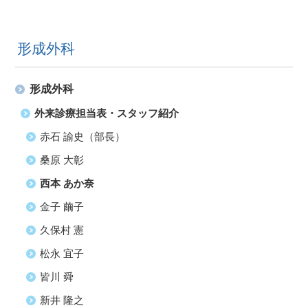
形成外科
形成外科
外来診療担当表・スタッフ紹介
赤石 諭史（部長）
桑原 大彰
西本 あか奈
金子 繭子
久保村 憲
松永 宜子
皆川 舜
新井 隆之