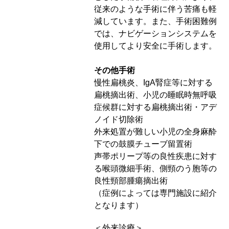
従来のような手術に伴う苦痛も軽
減しています。また、手術困難例
では、ナビゲーションシステムを
使用してより安全に手術します。
その他手術
慢性扁桃炎、IgA腎症等に対する
扁桃摘出術、小児の睡眠時無呼吸
症候群に対する扁桃摘出術・アデ
ノイド切除術
外来処置が難しい小児の全身麻酔
下での鼓膜チューブ留置術
声帯ポリープ等の良性疾患に対す
る喉頭微細手術、側頸のう胞等の
良性頸部腫瘍摘出術
（症例によっては専門施設に紹介
となります）
＜外来診療＞