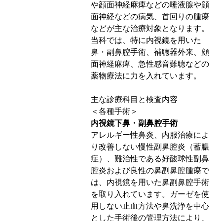
や顔面神経麻痺などの唾液腺や顔
面神経などの病気、首回りの腫瘍
などが主な治療対象となります。
当科では、特に内視鏡を用いた
鼻・副鼻腔手術、補聴器外来、顔
面神経麻痺、急性感音難聴などの
薬物療法に力を入れています。
主な診療科目と検査内容
＜各種手術＞
内視鏡下鼻・副鼻腔手術
アレルギー性鼻炎、内服治療によ
り改善しない慢性副鼻腔炎（蓄膿
症）、難治性である好酸球性副鼻
腔炎および良性の鼻副鼻腔腫瘍で
は、内視鏡を用いた鼻副鼻腔手術
を取り入れています。ガーゼを使
用しない止血方法や鼻洗浄を中心
とした手術後の管理方法により、