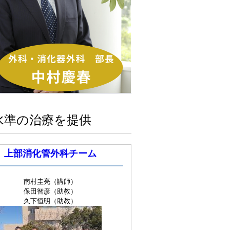
水準の治療を提供
上部消化管外科チーム
南村圭亮（講師）
保田智彦（助教）
久下恒明（助教）