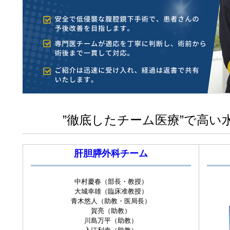
”徹底したチーム医療”で高い
肝胆膵外科チーム
中村慶春（部長・教授）
大城幸雄（臨床准教授）
青木悠人（助教・医局長）
賀亮（助教）
川島万平（助教）