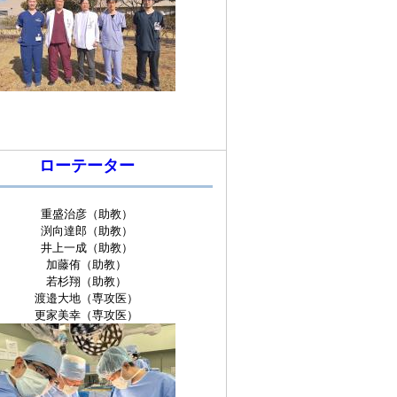
ローテーター
重盛治彦（助教）
渕向達郎（助教）
井上一成（助教）
加藤侑（助教）
若杉翔（助教）
渡邉大地（専攻医）
更家美幸（専攻医）