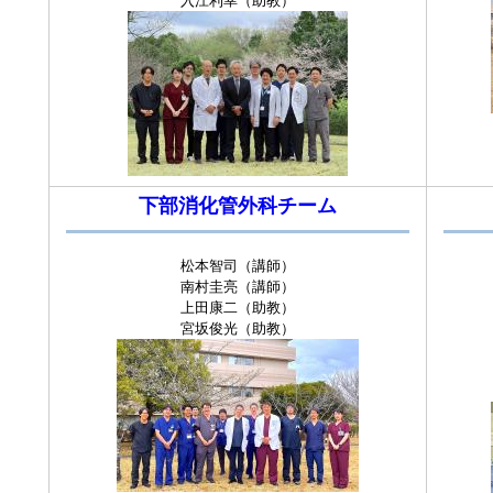
入江利幸（助教）
下部消化管外科チーム
松本智司（講師）
南村圭亮（講師）
上田康二（助教）
宮坂俊光（助教）