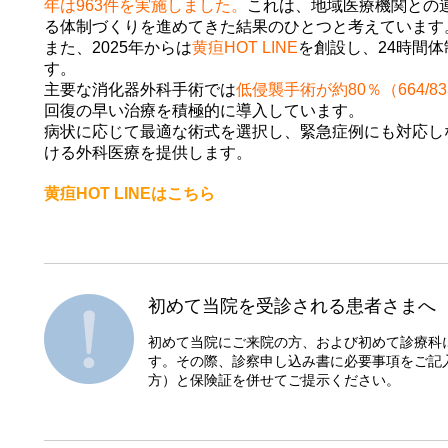
年は963件を実施しました。
これは、地域医療機関との
る体制づくりを進めてきた結果のひとつと考えています
また、2025年からは
黄疸HOT LINE
を創設し、24時間
す。
主要な消化器外科手術では
低侵襲手術が約80％（664/8
回復の早い治療を積極的に導入しています。
病状に応じて最適な術式を選択し、緊急症例にも対応し
ける外科医療を提供します。
黄疸HOT LINEはこちら
初めて当院を受診される患者さまへ
初めて当院にご来院の方、および初めて診療科
す。その際、診察申し込み書に必要事項をご記
方）と保険証を併せてご提示ください。