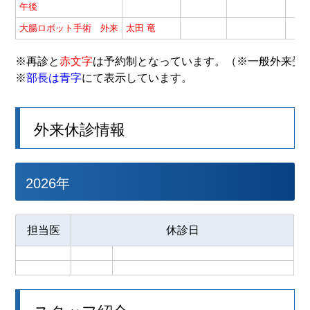
午後
大腸ロボット手術 外来
太田 竜
※再診と
赤文字
は予約制となっています。（※一般外来受
※
部長は青字
にて表示しています。
外来休診情報
2026年
担当医
休診日