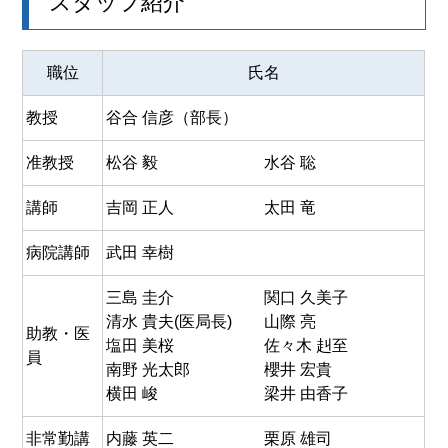
スタッフ紹介
職位
氏名
教授
谷合 信彦（部長）
准教授
松谷 毅
水谷 聡
講師
吉岡 正人
太田 竜
病院講師
武田 幸樹
三島 圭介
関口 久美子
清水 貴夫(医局長)
山際 亮
助教・医
塩田 美桜
佐々木 赳至
員
南野 光太郎
櫻井 宏貴
横田 峻
梁井 由香子
非常勤講
内藤 英二
栗原 雄司