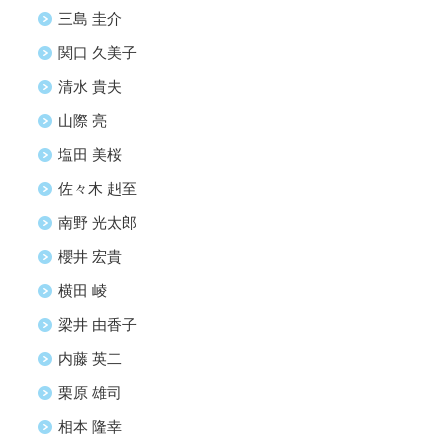
三島 圭介
関口 久美子
清水 貴夫
山際 亮
塩田 美桜
佐々木 赳至
南野 光太郎
櫻井 宏貴
横田 崚
梁井 由香子
内藤 英二
栗原 雄司
相本 隆幸