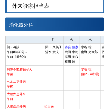
外来診療担当表
消化器外科
月
火
水
初・再診
関口 久美子
谷合 信彦
水谷 聡
吉岡
午前8時30分～
清水 貴夫
武田 幸樹
南野 光太郎
佐々
午前11時30分
塩田 美桜
櫻井
横田 峻
切除不能膵臓がん
水谷 聡
午後
(第2・4水曜)
ヘルニア外来
午後
大腸疾患外来
午前
大腸疾患外来
担当医