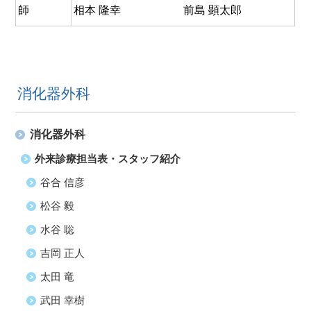
師
相本 隆幸
前島 顕太郎
消化器外科
消化器外科
外来診療担当表・スタッフ紹介
谷合 信彦
松谷 毅
水谷 聡
吉岡 正人
太田 竜
武田 幸樹