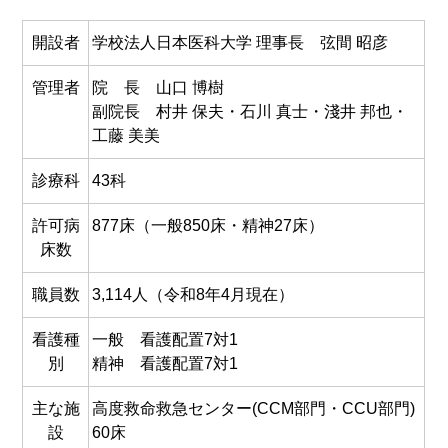
開設者
学校法人日本医科大学 理事長 弦間 昭彦
管理者
院 長 山口 博樹
副院長 村井 保夫・石川 真士・
淺井 邦也
・
工藤 美美
診療科
43科
許可病
877床（一般850床・精神27床）
床数
職員数
3,114人（令和8年4月現在）
看護種
一般 看護配置7対1
別
精神 看護配置7対1
主な施
高度救命救急センター(CCM部門・CCU部門)
設
60床