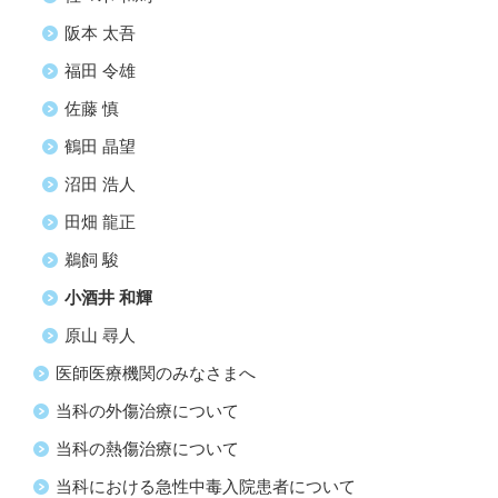
阪本 太吾
福田 令雄
佐藤 慎
鶴田 晶望
沼田 浩人
田畑 龍正
鵜飼 駿
小酒井 和輝
原山 尋人
医師医療機関のみなさまへ
当科の外傷治療について
当科の熱傷治療について
当科における急性中毒入院患者について