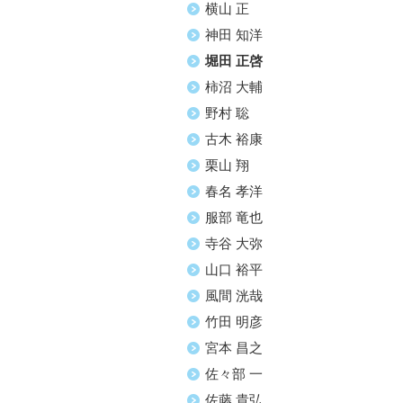
横山 正
神田 知洋
堀田 正啓
柿沼 大輔
野村 聡
古木 裕康
栗山 翔
春名 孝洋
服部 竜也
寺谷 大弥
山口 裕平
風間 洸哉
竹田 明彦
宮本 昌之
佐々部 一
佐藤 貴弘