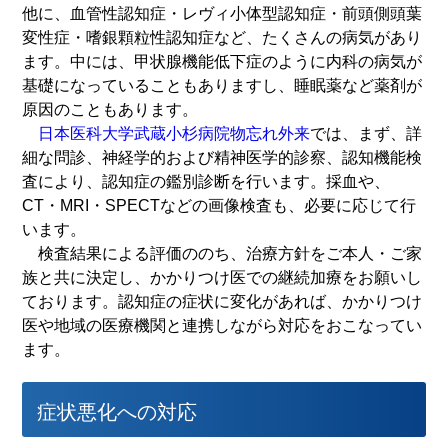
他に、血管性認知症・レヴィ小体型認知症・前頭側頭葉
変性症・嗜銀顆粒性認知症など、たくさんの病気があり
ます。中には、甲状腺機能低下症のように内科の病気が
基礎になっていることもありますし、睡眠薬など薬剤が
原因のこともあります。
日本医科大学武蔵小杉病院物忘れ外来
では、まず、詳
細な問診、神経学的および精神医学的診察、認知機能検
査により、認知症の鑑別診断を行います。採血や、
CT・MRI・SPECTなどの画像検査も、必要に応じて行
います。
検査結果による評価ののち、治療方針をご本人・ご家
族と共に決定し、かかりつけ医での継続加療をお願いし
ております。認知症の症状に変化があれば、かかりつけ
医や地域の医療機関と連携しながら対応をおこなってい
ます。
症状悪化への対応