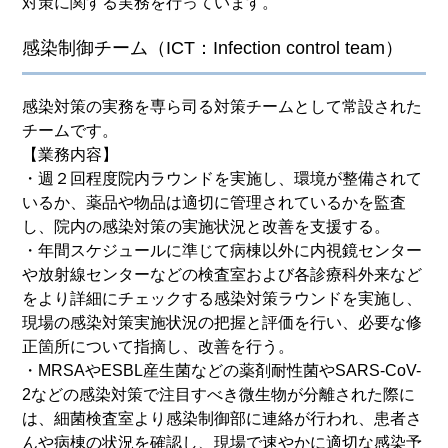
対策に関する実務を行っています。
感染制御チーム（ICT：Infection control team）
感染対策の実務を専ら司る対策チームとして常設された
チームです。
【業務内容】
・週２回程度院内ラウンドを実施し、環境が整備されて
いるか、薬品や物品は適切に管理されているかを監査
し、院内の感染対策の実施状況と改善を支援する。
・年間スケジュールに準じて病棟以外に内視鏡センター
や放射線センターなどの検査室および各診療科外来など
をより詳細にチェックする感染対策ラウンドを実施し、
現場の感染対策実施状況の把握と評価を行い、必要な修
正箇所について指摘し、改善を行う。
・MRSAやESBL産生菌などの薬剤耐性菌やSARS-CoV-
2などの感染対策で注目すべき微生物が分離された際に
は、細菌検査室より感染制御部に連絡が行われ、患者さ
んや病棟の状況を確認し、現場で速やかに適切な感染予