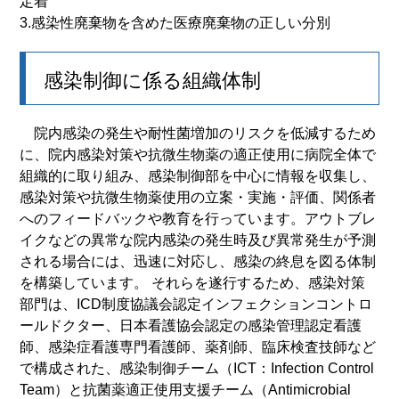
定着
3.感染性廃棄物を含めた医療廃棄物の正しい分別
感染制御に係る組織体制
院内感染の発生や耐性菌増加のリスクを低減するため
に、院内感染対策や抗微生物薬の適正使用に病院全体で
組織的に取り組み、感染制御部を中心に情報を収集し、
感染対策や抗微生物薬使用の立案・実施・評価、関係者
へのフィードバックや教育を行っています。アウトブレ
イクなどの異常な院内感染の発生時及び異常発生が予測
される場合には、迅速に対応し、感染の終息を図る体制
を構築しています。 それらを遂行するため、感染対策
部門は、ICD制度協議会認定インフェクションコントロ
ールドクター、日本看護協会認定の感染管理認定看護
師、感染症看護専門看護師、薬剤師、臨床検査技師など
で構成された、感染制御チーム（ICT：Infection Control
Team）と抗菌薬適正使用支援チーム（Antimicrobial