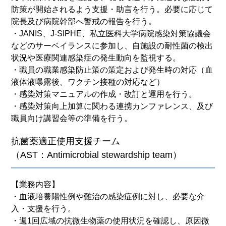
防策が開始されるよう支援・助言を行う。必要に応じて
院長及び病院幹部へ警戒の報告を行う。
・JANIS、J-SIPHE、私立医科大学病院感染対策協議会
などのサーベイランスに参加し、自施設の耐性菌の検出
状況や医療関連感染症の発生動向を監視する。
・職員の職業感染防止策の策定および発生時の対応（血
液体液曝露後、ワクチン接種の対応など）
・感染対策マニュアルの作成・改訂と運用を行う。
・感染対策向上加算に関わる連携カンファレンス、及び
職員向け講習会等の準備を行う。
抗菌薬適正使用支援チーム
（AST：Antimicrobial stewardship team）
【業務内容】
・血液培養陽性例や難治の感染症例に対し、必要な介
入・支援を行う。
・週1回広域の抗微生物薬の使用状況を確認し、原因微