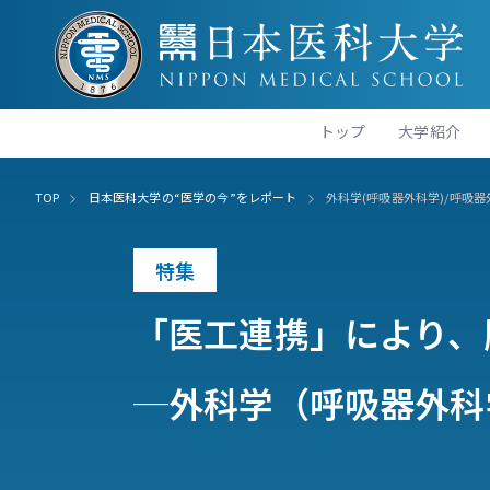
トップ
大学紹介
TOP
日本医科大学の“医学の今”をレポート
外科学(呼吸器外科学)/呼吸
特集
「医工連携」により、
─外科学（呼吸器外科