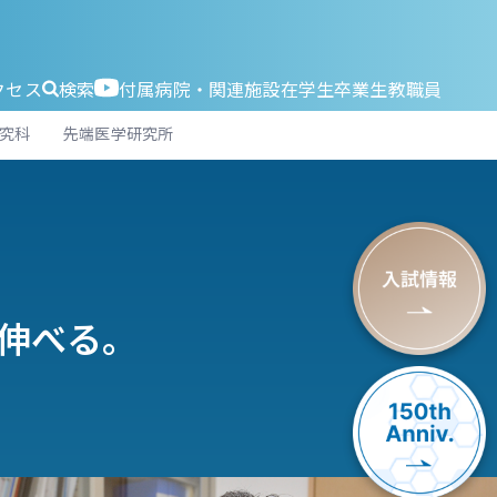
クセス
検索
付属病院・関連施設
在学生
卒業生
教職員
究科
先端医学研究所
伸べる。