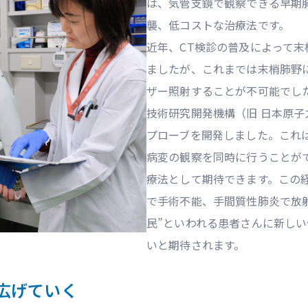
は、気管支鏡で観察できる早期
襲、低コストな治療法です。
近年、CT検診の普及によって
ましたが、これまでは末梢肺野
ザー照射することが不可能でし
技術研究開発機構（旧 日本原
プローブを開発しました。これ
病変の観察を同時に行うことが
療法として期待できます。この
で手術不能、手間質性肺炎で放
民”といわれる患者さんに新し
いと期待されます。
広げていく