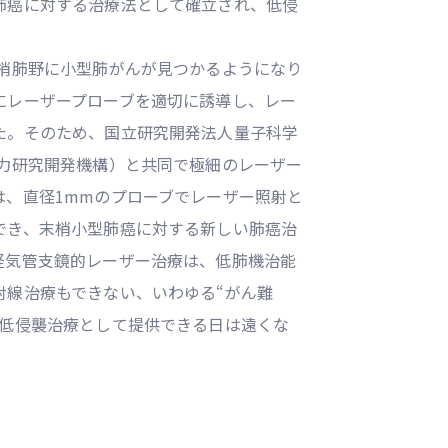
肺癌に対する治療法として確立され、低侵
末梢肺野に小型肺がんが見つかるようになり
にレーザープローブを適切に誘導し、レー
た。そのため、国立研究開発法人量子科学
子力研究開発機構）と共同で極細のレーザー
は、直径1mmのプローブでレーザー照射と
でき、末梢小型肺癌に対する新しい肺癌治
経気管支鏡的レーザー治療は、低肺機治能
射線治療もできない、いわゆる“がん難
い低侵襲治療として提供できる日は遠くな