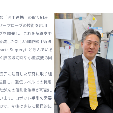
な「医工連携」の取り組み
ザープローブの技術を応用
ブを開発し、これを気管支中
ス軽減した新しい胸腔鏡手術法
racic Surgery）と呼んでいる
く肺区域切除や小型病変の同
伝子に注目した研究に取り組
注目し、遺伝レベルでの特定
たがんの個別化治療が可能に
います。ロボット手術の需要
ので、今後はさらに積極的に