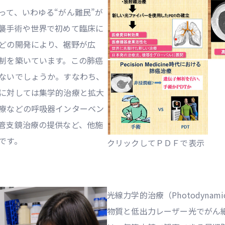
って、いわゆる“がん難民”が
襲手術や世界で初めて臨床に
どの開発により、裾野が広
制を築いています。この肺癌
ないでしょうか。すなわち、
に対しては集学的治療と拡大
療などの呼吸器インターベン
管支鏡治療の提供など、他施
です。
クリックしてＰＤＦで表示
光線力学的治療（Photodynami
物質と低出力レーザー光でがん