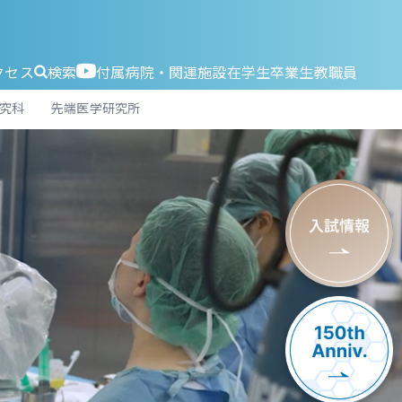
クセス
検索
付属病院・関連施設
在学生
卒業生
教職員
究科
先端医学研究所