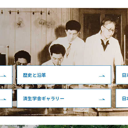
歴史と沿革
日
済生学舎ギャラリー
日