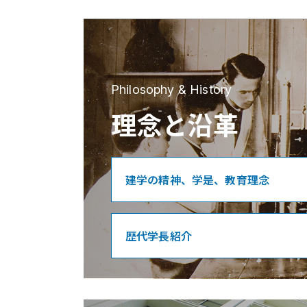
Philosophy & History
理念と沿革
建学の精神、学是、教育理念
歴代学長紹介