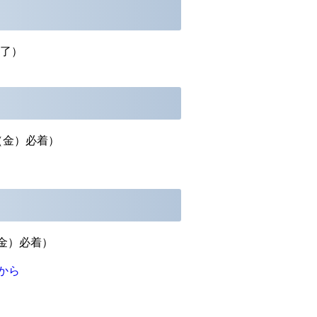
了）
（金）必着）
金）必着）
から