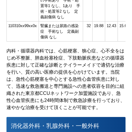
の手術あり 手術・処
置等1 なし、1あり 手
術・処置等2 なし 定
義副傷病 なし
110310xx99xx0x
腎臓または尿路の感染
32
19.88
12.43
15.63
症 手術なし 定義副
傷病 なし
内科・循環器内科では、心筋梗塞、狭心症、心不全をは
じめ不整脈、肺血栓塞栓症、下肢動脈疾患などの循環器
疾患に対して正確な診断とテイラーメイドで適切な治療
を行い、質の高い医療の提供を心がけています。当院
は、急性心筋梗塞を中心とする急性心血管疾患に対し
て、迅速な救急搬送と専門施設への患者収容を目的に組
織された東京都CCUネットワーク加盟施設であり、急
性心血管疾患にも24時間体制で救急診療を行っており、
速やかな治療を受けて頂くことが可能です。
消化器外科・乳腺外科・一般外科