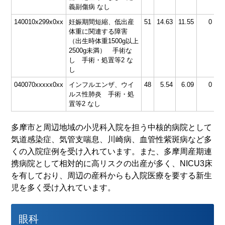
義副傷病 なし
140010x299x0xx
妊娠期間短縮、低出産
51
14.63
11.55
0
体重に関連する障害
（出生時体重1500g以上
2500g未満） 手術な
し 手術・処置等2 な
し
040070xxxxx0xx
インフルエンザ、ウイ
48
5.54
6.09
0
1.
ルス性肺炎 手術・処
置等2 なし
多摩市と周辺地域の小児科入院を担う中核的病院として
気道感染症、気管支喘息、川崎病、血管性紫斑病など多
くの入院症例を受け入れています。また、多摩周産期連
携病院として相対的に高リスクの出産が多く、NICU3床
を有しており、周辺の産科からも入院医療を要する新生
児を多く受け入れています。
眼科