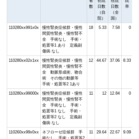
者
在院
在院
院
数
日数
日数
率
（自
（全
院）
国）
110280xx991x0x
慢性腎炎症候群・慢性
18
5.33
7.58
0
58
間質性腎炎・慢性腎不
全 手術なし 手術・
処置等1 あり 定義副
傷病 なし
110280xx02x1xx
慢性腎炎症候群・慢性
12
44.67
37.06
8.33
間質性腎炎・慢性腎不
全 動脈形成術、吻合
術 その他の動脈等
手術・処置等2 1あり
110280xx99000x
慢性腎炎症候群・慢性
11
12
12.84
0
67
間質性腎炎・慢性腎不
全 手術なし 手術・
処置等1 なし 手術・
処置等2 なし 定義副
傷病 なし
110260xx99x0xx
ネフローゼ症候群 手
11
29.64
22.67
9.09
60
術なし 手術・処置等2