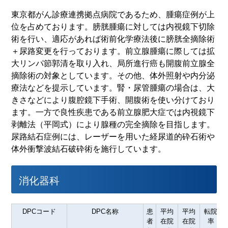
東京都がん診療連携拠点病院であるため、腫瘍症例が上
位を占めております。膀胱腫瘍に対しては内視鏡下切除
術を行い、適応があれば術前化学療法後に膀胱全摘除術
＋尿路変更を行っております。前立腺腫瘍に際しては拡
大リンパ節郭清を取り入れ、局所進行癌も開腹前立腺全
摘除術の対象としています。その他、体外照射や内分泌
療法などを提示しています。腎・尿管腫瘍の場合は、大
きさなどにより腹腔鏡下手術、開腹術を使い分けており
ます。一方で良性疾患である前立腺肥大症では内視鏡下
剥離法（平岡式）により腺種の完全摘除を目指します。
尿路結石症例には、レーザーを用いた経尿道的砕石術や
体外衝撃波結石破砕術を施行しています。
消化器科
DPCコード
DPC名称
患
平均
平均
転院
者
在院
在院
率