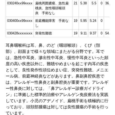
030240xx99xxxx
扁桃周囲膿瘍、急性扁
21
5.38
5.5
0
36.43
桃炎、急性咽頭喉頭
炎 手術なし
030400xx99xxxx
前庭機能障害 手術な
19
5.95
5.24
0
64
し
030428xxxxxxxx
突発性難聴
19
9.11
9.37
0
54.74
耳鼻咽喉科は耳、鼻、のど（咽頭喉頭）、くび（頚
部）、顔面まで様々な領域にまたがる分野です。耳で
は、急性中耳炎、滲出性中耳炎、慢性中耳炎といった頻
度の高い疾患以外に、難聴やめまいを起こす内耳の疾患
として、良性発作性頭位めまい症、突発性難聴、メニエ
ール病、前庭神経炎などがあります。鼻副鼻腔疾患で
は、アレルギー性鼻炎と副鼻腔炎が重要です。アレルギ
ー性鼻炎に対しては、「鼻アレルギー診療ガイドライ
ン」に準拠した標準的治療やアレルゲン免疫療法を実践
しています。小児のアデノイド、扁桃手術を積極的に行
っており、頭頚部腫瘍は対しては良性腫瘍の手術を行っ
ています。