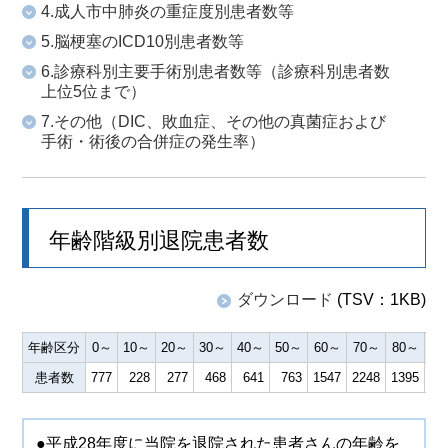
4.成人市中肺炎の重症度別患者数等
5.脳梗塞のICD10別患者数等
6.診療科別主要手術別患者数等（診療科別患者数
上位5位まで）
7.その他（DIC、敗血症、その他の真菌症および
手術・術後の合併症の発生率）
年齢階級別退院患者数
ダウンロード
(TSV：1KB)
年齢区分
0～
10～
20～
30～
40～
50～
60～
70～
80～
9
患者数
777
228
277
468
641
763
1547
2248
1395
1
●平成28年度に当院を退院された患者さんの年齢を