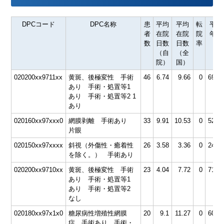
DPCコード
DPC名称
患
平均
平均
転
平均
者
在院
在院
院
年齢
数
日数
日数
率
（自
（全
院）
国）
020200xx9711xx
黄斑、後極変性 手術
46
6.74
9.66
0
69.6
あり 手術・処置等1
あり 手術・処置等2 1
あり
020160xx97xxx0
網膜剥離 手術あり
33
9.91
10.53
0
52.1
片眼
020150xx97xxxx
斜視（外傷性・癒着性
26
3.58
3.36
0
24.2
を除く。） 手術あり
020200xx9710xx
黄斑、後極変性 手術
23
4.04
7.72
0
71.5
あり 手術・処置等1
あり 手術・処置等2
なし
020180xx97x1x0
糖尿病性増殖性網膜
20
9.1
11.27
0
60.6
症 手術あり 手術・