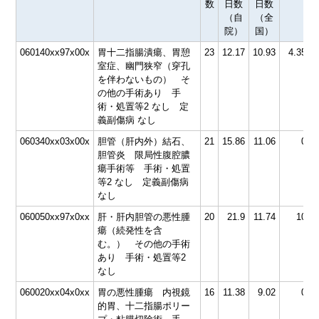
数
日数
日数
（自
（全
院）
国）
060140xx97x00x
胃十二指腸潰瘍、胃憩
23
12.17
10.93
4.35
6
室症、幽門狭窄（穿孔
を伴わないもの） そ
の他の手術あり 手
術・処置等2 なし 定
義副傷病 なし
060340xx03x00x
胆管（肝内外）結石、
21
15.86
11.06
0
7
胆管炎 限局性腹腔膿
瘍手術等 手術・処置
等2 なし 定義副傷病
なし
060050xx97x0xx
肝・肝内胆管の悪性腫
20
21.9
11.74
10
7
瘍（続発性を含
む。） その他の手術
あり 手術・処置等2
なし
060020xx04x0xx
胃の悪性腫瘍 内視鏡
16
11.38
9.02
0
的胃、十二指腸ポリー