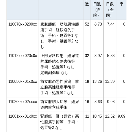
数
日数
日数
率
（自
（全
院）
国）
110070xx0200xx
膀胱腫瘍 膀胱悪性腫
52
8.73
7.44
0
72
瘍手術 経尿道的手
術 手術・処置等1 な
し 手術・処置等2 な
し
11012xxx020x0x
上部尿路疾患 経尿道
32
3.97
5.83
0
56
的尿路結石除去術等
手術・処置等1 なし
定義副傷病 なし
110080xx01x0xx
前立腺の悪性腫瘍 前
19
13.26
13.39
0
68
立腺悪性腫瘍手術等
手術・処置等2 なし
110200xx02xxxx
前立腺肥大症等 経尿
16
8.63
9.98
0
70
道的前立腺手術
11001xxx01x0xx
腎腫瘍 腎（尿管）悪
11
10.45
12.52
9.09
66
性腫瘍手術等 手術・
処置等2 なし