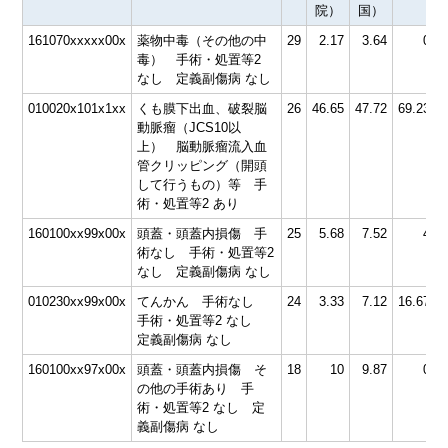
院）
国）
161070xxxxx00x
薬物中毒（その他の中
29
2.17
3.64
0
4
毒） 手術・処置等2
なし 定義副傷病 なし
010020x101x1xx
くも膜下出血、破裂脳
26
46.65
47.72
69.23
動脈瘤（JCS10以
上） 脳動脈瘤流入血
管クリッピング（開頭
して行うもの）等 手
術・処置等2 あり
160100xx99x00x
頭蓋・頭蓋内損傷 手
25
5.68
7.52
4
4
術なし 手術・処置等2
なし 定義副傷病 なし
010230xx99x00x
てんかん 手術なし
24
3.33
7.12
16.67
4
手術・処置等2 なし
定義副傷病 なし
160100xx97x00x
頭蓋・頭蓋内損傷 そ
18
10
9.87
0
の他の手術あり 手
術・処置等2 なし 定
義副傷病 なし