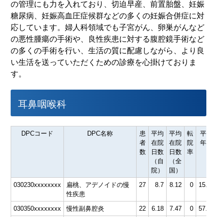
の管理にも力を入れており、切迫早産、前置胎盤、妊娠
糖尿病、妊娠高血圧症候群などの多くの妊娠合併症に対
応しています。婦人科領域でも子宮がん、卵巣がんなど
の悪性腫瘍の手術や、良性疾患に対する腹腔鏡手術など
の多くの手術を行い、生活の質に配慮しながら、より良
い生活を送っていただくための診療を心掛けておりま
す。
耳鼻咽喉科
DPCコード
DPC名称
患
平均
平均
転
平均
者
在院
在院
院
年齢
数
日数
日数
率
（自
（全
院）
国）
030230xxxxxxxx
扁桃、アデノイドの慢
27
8.7
8.12
0
15.37
性疾患
030350xxxxxxxx
慢性副鼻腔炎
22
6.18
7.47
0
57.36