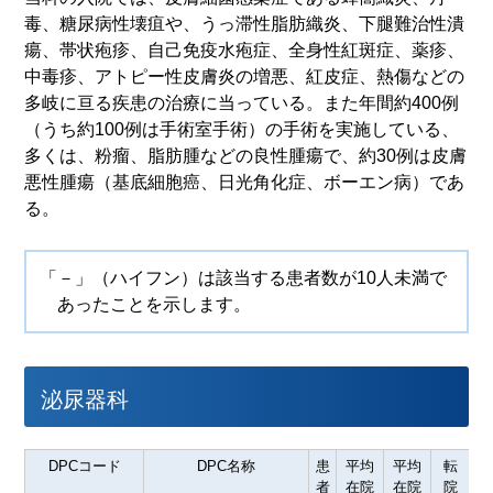
毒、糖尿病性壊疽や、うっ滞性脂肪織炎、下腿難治性潰
瘍、帯状疱疹、自己免疫水疱症、全身性紅斑症、薬疹、
中毒疹、アトピー性皮膚炎の増悪、紅皮症、熱傷などの
多岐に亘る疾患の治療に当っている。また年間約400例
（うち約100例は手術室手術）の手術を実施している、
多くは、粉瘤、脂肪腫などの良性腫瘍で、約30例は皮膚
悪性腫瘍（基底細胞癌、日光角化症、ボーエン病）であ
る。
「－」（ハイフン）は該当する患者数が10人未満で
あったことを示します。
泌尿器科
DPCコード
DPC名称
患
平均
平均
転
者
在院
在院
院