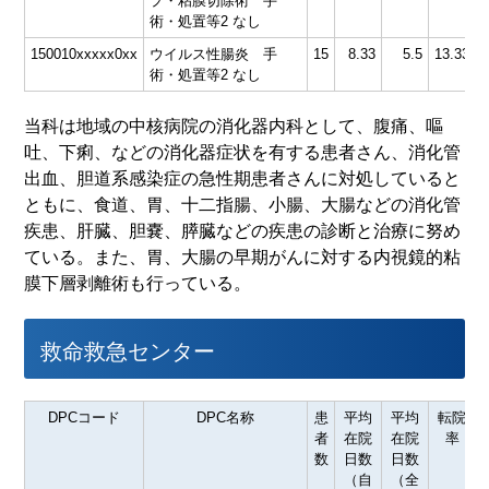
プ・粘膜切除術 手
術・処置等2 なし
150010xxxxx0xx
ウイルス性腸炎 手
15
8.33
5.5
13.33
術・処置等2 なし
当科は地域の中核病院の消化器内科として、腹痛、嘔
吐、下痢、などの消化器症状を有する患者さん、消化管
出血、胆道系感染症の急性期患者さんに対処していると
ともに、食道、胃、十二指腸、小腸、大腸などの消化管
疾患、肝臓、胆嚢、膵臓などの疾患の診断と治療に努め
ている。また、胃、大腸の早期がんに対する内視鏡的粘
膜下層剥離術も行っている。
救命救急センター
DPCコード
DPC名称
患
平均
平均
転院
者
在院
在院
率
数
日数
日数
（自
（全