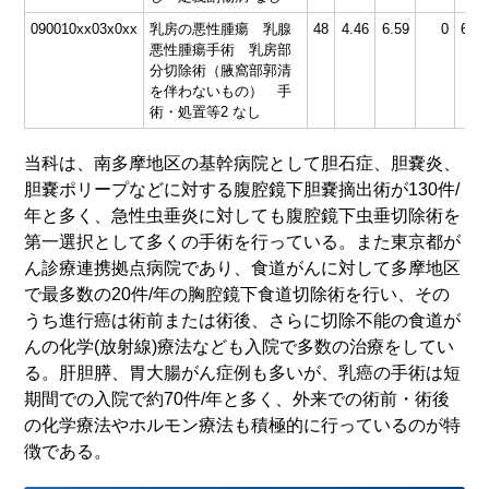
090010xx03x0xx
乳房の悪性腫瘍 乳腺
48
4.46
6.59
0
60.2
悪性腫瘍手術 乳房部
分切除術（腋窩部郭清
を伴わないもの） 手
術・処置等2 なし
当科は、南多摩地区の基幹病院として胆石症、胆嚢炎、
胆嚢ポリープなどに対する腹腔鏡下胆嚢摘出術が130件/
年と多く、急性虫垂炎に対しても腹腔鏡下虫垂切除術を
第一選択として多くの手術を行っている。また東京都が
ん診療連携拠点病院であり、食道がんに対して多摩地区
で最多数の20件/年の胸腔鏡下食道切除術を行い、その
うち進行癌は術前または術後、さらに切除不能の食道が
んの化学(放射線)療法なども入院で多数の治療をしてい
る。肝胆膵、胃大腸がん症例も多いが、乳癌の手術は短
期間での入院で約70件/年と多く、外来での術前・術後
の化学療法やホルモン療法も積極的に行っているのが特
徴である。