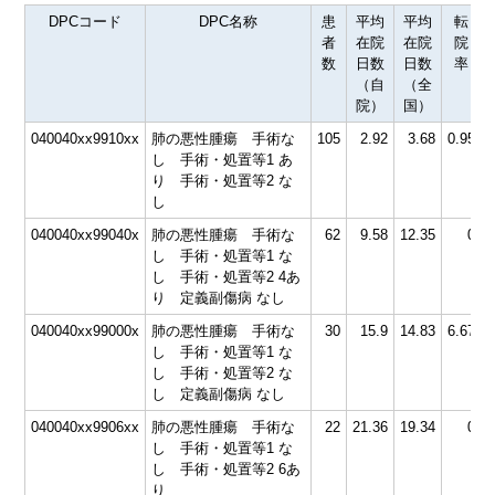
DPCコード
DPC名称
患
平均
平均
転
者
在院
在院
院
数
日数
日数
率
（自
（全
院）
国）
040040xx9910xx
肺の悪性腫瘍 手術な
105
2.92
3.68
0.95
6
し 手術・処置等1 あ
り 手術・処置等2 な
し
040040xx99040x
肺の悪性腫瘍 手術な
62
9.58
12.35
0
6
し 手術・処置等1 な
し 手術・処置等2 4あ
り 定義副傷病 なし
040040xx99000x
肺の悪性腫瘍 手術な
30
15.9
14.83
6.67
7
し 手術・処置等1 な
し 手術・処置等2 な
し 定義副傷病 なし
040040xx9906xx
肺の悪性腫瘍 手術な
22
21.36
19.34
0
7
し 手術・処置等1 な
し 手術・処置等2 6あ
り