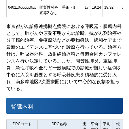
040110xxxxx0xx
間質性肺炎 手術・処
17
19.24
19.92
0
7
置等2 なし
東京都がん診療連携拠点病院における呼吸器・腫瘍内科
として、肺がんや原発不明がんの診断、抗がん剤治療や
分子標的治療、免疫療法などの薬物療法、緩和ケアまで
最新のエビデンスに基づいた診療を行っている。治療方
針は、呼吸器外科、放射線治療科と毎週合同カンファレ
ンスを行い決定している。また、間質性肺炎、重症肺
炎、急性呼吸不全など一般病院での診療が難しい症例を
中心に入院を必要とする呼吸器疾患を積極的に受け入
れ、南多摩地区2次医療圏において中心的な役割を担っ
ている。
腎臓内科
DPCコード
DPC名称
患
平均
平均
転