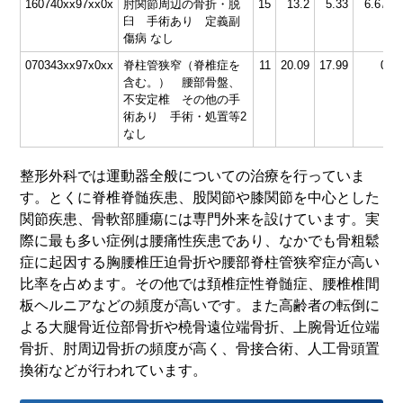
160740xx97xx0x
肘関節周辺の骨折・脱
15
13.2
5.33
6.67
3
臼 手術あり 定義副
傷病 なし
070343xx97x0xx
脊柱管狭窄（脊椎症を
11
20.09
17.99
0
7
含む。） 腰部骨盤、
不安定椎 その他の手
術あり 手術・処置等2
なし
整形外科では運動器全般についての治療を行っていま
す。とくに脊椎脊髄疾患、股関節や膝関節を中心とした
関節疾患、骨軟部腫瘍には専門外来を設けています。実
際に最も多い症例は腰痛性疾患であり、なかでも骨粗鬆
症に起因する胸腰椎圧迫骨折や腰部脊柱管狭窄症が高い
比率を占めます。その他では頚椎症性脊髄症、腰椎椎間
板ヘルニアなどの頻度が高いです。また高齢者の転倒に
よる大腿骨近位部骨折や橈骨遠位端骨折、上腕骨近位端
骨折、肘周辺骨折の頻度が高く、骨接合術、人工骨頭置
換術などが行われています。