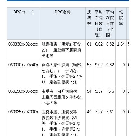
DPCコード
DPC名称
患
平均
平均
転
平
者
在院
在院
院
年
数
日数
日数
率
（自
（全
院）
国）
060330xx02xxxx
胆嚢疾患（胆嚢結石な
61
6.02
6.82
1.64
57.6
ど） 腹腔鏡下胆嚢摘
出術等
060010xx99x40x
食道の悪性腫瘍（頸部
57
9.02
9.82
0
67.9
を含む。） 手術な
し 手術・処置等2 4あ
り 定義副傷病 なし
060150xx03xxxx
虫垂炎 虫垂切除術
54
5.37
5.6
0
28.2
虫垂周囲膿瘍を伴わな
いもの等
060335xx02000x
胆嚢水腫、胆嚢炎等
49
7.27
7.61
0
60.2
腹腔鏡下胆嚢摘出術
等 手術・処置等1 な
し 手術・処置等2 な
し 定義副傷病 なし