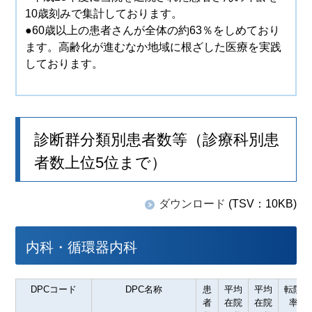
10歳刻みで集計しております。
●60歳以上の患者さんが全体の約63％をしめており
ます。高齢化が進むなか地域に根ざした医療を実践
しております。
診断群分類別患者数等（診療科別患
者数上位5位まで）
ダウンロード
(TSV：10KB)
内科・循環器内科
DPCコード
DPC名称
患
平均
平均
転院
者
在院
在院
率