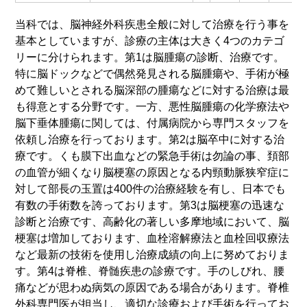
当科では、脳神経外科疾患全般に対して治療を行う事を
基本としていますが、診療の主体は大きく4つのカテゴ
リーに分けられます。第1は脳腫瘍の診断、治療です。
特に脳ドックなどで偶然発見される脳腫瘍や、手術が極
めて難しいとされる脳深部の腫瘍などに対する治療は最
も得意とする分野です。一方、悪性脳腫瘍の化学療法や
脳下垂体腫瘍に関しては、付属病院から専門スタッフを
依頼し治療を行っております。第2は脳卒中に対する治
療です。くも膜下出血などの緊急手術は勿論の事、頚部
の血管が細くなり脳梗塞の原因となる内頸動脈狭窄症に
対して部長の玉置は400件の治療経験を有し、日本でも
有数の手術数を誇っております。第3は脳梗塞の迅速な
診断と治療です、高齢化の著しい多摩地域において、脳
梗塞は増加しております、血栓溶解療法と血栓回収療法
など最新の技術を使用し治療成績の向上に努めておりま
す。第4は脊椎、脊髄疾患の診療です。手のしびれ、腰
痛などが思わぬ病気の原因である場合があります。脊椎
外科専門医が担当し、適切な診療および手術を行ってお