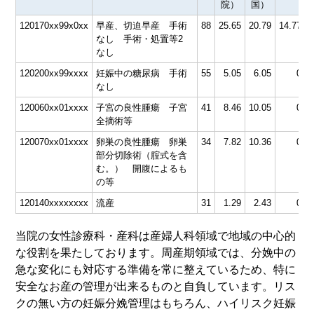
院）
国）
120170xx99x0xx
早産、切迫早産 手術
88
25.65
20.79
14.77
3
なし 手術・処置等2
なし
120200xx99xxxx
妊娠中の糖尿病 手術
55
5.05
6.05
0
3
なし
120060xx01xxxx
子宮の良性腫瘍 子宮
41
8.46
10.05
0
4
全摘術等
120070xx01xxxx
卵巣の良性腫瘍 卵巣
34
7.82
10.36
0
4
部分切除術（腟式を含
む。） 開腹によるも
の等
120140xxxxxxxx
流産
31
1.29
2.43
0
3
当院の女性診療科・産科は産婦人科領域で地域の中心的
な役割を果たしております。周産期領域では、分娩中の
急な変化にも対応する準備を常に整えているため、特に
安全なお産の管理が出来るものと自負しています。リス
クの無い方の妊娠分娩管理はもちろん、ハイリスク妊娠