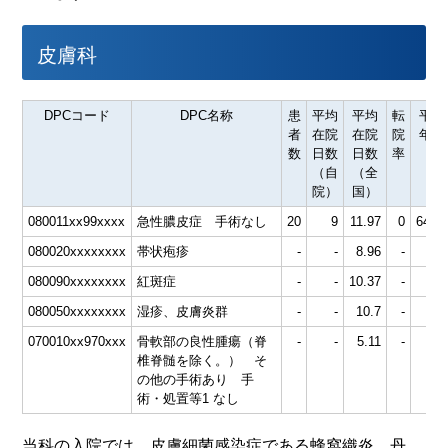
皮膚科
DPCコード
DPC名称
患
平均
平均
転
平均
者
在院
在院
院
年齢
数
日数
日数
率
（自
（全
院）
国）
080011xx99xxxx
急性膿皮症 手術なし
20
9
11.97
0
64.2
080020xxxxxxxx
帯状疱疹
-
-
8.96
-
080090xxxxxxxx
紅斑症
-
-
10.37
-
080050xxxxxxxx
湿疹、皮膚炎群
-
-
10.7
-
070010xx970xxx
骨軟部の良性腫瘍（脊
-
-
5.11
-
椎脊髄を除く。） そ
の他の手術あり 手
術・処置等1 なし
当科の入院では、皮膚細菌感染症である蜂窩織炎、丹