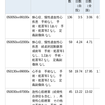
数
日数
日数
（自
（全
院）
国）
050050xx99100x
狭心症、慢性虚血性心
136
3.5
3.06
0.74
疾患 手術なし 手
術・処置等1 1あり 手
術・処置等2 なし 定
義副傷病 なし
050050xx02000x
狭心症、慢性虚血性心
59
4.24
4.71
0
疾患 経皮的冠動脈形
成術等 手術・処置等1
なし、1,2あり 手術・
処置等2 なし 定義副
傷病 なし
050130xx99000x
心不全 手術なし 手
58
19.74
17.95
1.72
術・処置等1 なし 手
術・処置等2 なし 定
義副傷病 なし
050030xx97000x
急性心筋梗塞（続発性
45
13.22
13.02
0
合併症を含む。）、再
発性心筋梗塞 その他