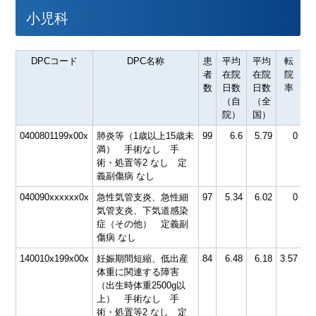
小児科
DPCコード
DPC名称
患
平均
平均
転
者
在院
在院
院
数
日数
日数
率
（自
（全
院）
国）
0400801199x00x
肺炎等（1歳以上15歳未
99
6.6
5.79
0
4
満） 手術なし 手
術・処置等2 なし 定
義副傷病 なし
040090xxxxxx0x
急性気管支炎、急性細
97
5.34
6.02
0
1.
気管支炎、下気道感染
症（その他） 定義副
傷病 なし
140010x199x00x
妊娠期間短縮、低出産
84
6.48
6.18
3.57
体重に関連する障害
（出生時体重2500g以
上） 手術なし 手
術・処置等2 なし 定