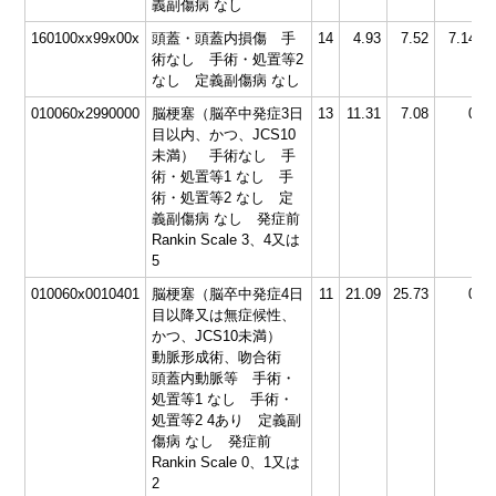
義副傷病 なし
160100xx99x00x
頭蓋・頭蓋内損傷 手
14
4.93
7.52
7.14
4
術なし 手術・処置等2
なし 定義副傷病 なし
010060x2990000
脳梗塞（脳卒中発症3日
13
11.31
7.08
0
7
目以内、かつ、JCS10
未満） 手術なし 手
術・処置等1 なし 手
術・処置等2 なし 定
義副傷病 なし 発症前
Rankin Scale 3、4又は
5
010060x0010401
脳梗塞（脳卒中発症4日
11
21.09
25.73
0
7
目以降又は無症候性、
かつ、JCS10未満）
動脈形成術、吻合術
頭蓋内動脈等 手術・
処置等1 なし 手術・
処置等2 4あり 定義副
傷病 なし 発症前
Rankin Scale 0、1又は
2