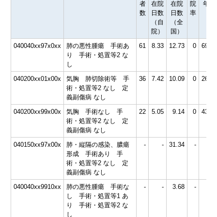
者
在院
在院
院
年齢
数
日数
日数
率
（自
（全
院）
国）
040040xx97x0xx
肺の悪性腫瘍 手術あ
61
8.33
12.73
0
69.5
り 手術・処置等2 な
し
040200xx01x00x
気胸 肺切除術等 手
36
7.42
10.09
0
26.9
術・処置等2 なし 定
義副傷病 なし
040200xx99x00x
気胸 手術なし 手
22
5.05
9.14
0
43.6
術・処置等2 なし 定
義副傷病 なし
040150xx97x00x
肺・縦隔の感染、膿瘍
-
-
31.34
-
形成 手術あり 手
術・処置等2 なし 定
義副傷病 なし
040040xx9910xx
肺の悪性腫瘍 手術な
-
-
3.68
-
し 手術・処置等1 あ
り 手術・処置等2 な
し