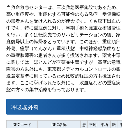
当救命救急センターは、三次救急医療施設であるため、
高い重症度や、重症化する可能性のある発症・受傷機転
の患者さんを受け入れるのが使命です。くも膜下出血の
中でも、特に重症例に対し、早期手術と厳重な術後管理
を行い、多くは転院先でのリハビリテーションの後、家
庭復帰以上の転帰をとっています。このほか、重症頭部
外傷、痙攣（てんかん）重積状態、中枢神経感染症など
の重症脳障害の患者さんが多く搬送されます。薬物中毒
に関しては、ほとんどが医薬品中毒ですが、高度の意識
障害の方以外にも、東京都メディカルコントロールの搬
送選定基準に則っているため比較的軽症の方も搬送され
ます。ここに挙げられた以外にも、敗血症などの重症病
態の方々の集中治療を行っております。
呼吸器外科
DPCコード
DPC名称
患
平均
平均
転
平均