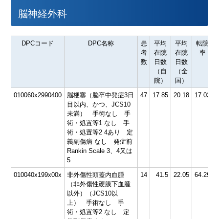
脳神経外科
DPCコード
DPC名称
患
平均
平均
転院
者
在院
在院
率
数
日数
日数
（自
（全
院）
国）
010060x2990400
脳梗塞（脳卒中発症3日
47
17.85
20.18
17.02
6
目以内、かつ、JCS10
未満） 手術なし 手
術・処置等1 なし 手
術・処置等2 4あり 定
義副傷病 なし 発症前
Rankin Scale 3、4又は
5
010040x199x00x
非外傷性頭蓋内血腫
14
41.5
22.05
64.29
6
（非外傷性硬膜下血腫
以外）（JCS10以
上） 手術なし 手
術・処置等2 なし 定