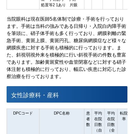
処置等2 1あり 片眼
当院眼科は現在医師5名体制で診療・手術を行っており
ます。手術は当科の強みである日帰り・入院白内障手術
を筆頭に、硝子体手術も多く行っており、網膜剥離の緊
急手術、黄斑上膜、黄斑円孔、糖尿病網膜症など様々な
網膜疾患に対する手術も積極的に行っております。ま
た、斜視弱視外来を積極的に行い斜視手術の件数も豊富
であります。加齢黄斑変性や血管閉塞などに対する硝子
体注射も積極的に行っており、幅広い疾患に対応した診
察治療を行っております。
女性診療科・産科
DPCコード
DPC名称
患
平均
平均
転院
者
在院
在院
率
数
日数
日数
（自
（全