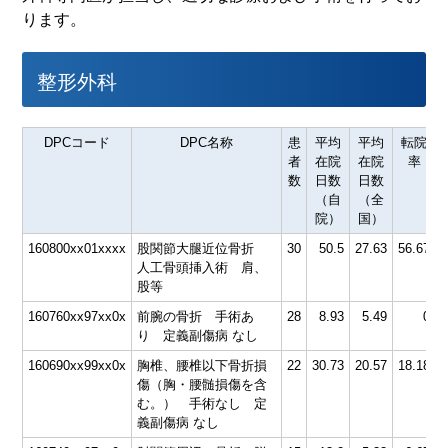
ります。
整形外科
DPCコード
DPC名称
患
平均
平均
転院
者
在院
在院
率
数
日数
日数
（自
（全
院）
国）
160800xx01xxxx
股関節大腿近位骨折
30
50.5
27.63
56.67
7
人工骨頭挿入術 肩、
股等
160760xx97xx0x
前腕の骨折 手術あ
28
8.93
5.49
0
5
り 定義副傷病 なし
160690xx99xx0x
胸椎、腰椎以下骨折損
22
30.73
20.57
18.18
8
傷（胸・腰髄損傷を含
む。） 手術なし 定
義副傷病 なし