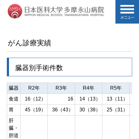
がん診療実績
臓器別手術件数
臓器
R2年
R3年
R4年
R5年
食道
16（12）
16
14（13）
13（11）
胃
45（19）
36（43）
30（38）
25（31）
3
肝
臓・
胆道