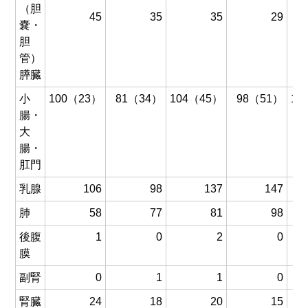
（胆
45
35
35
29
嚢・
胆
管）
膵臓
小
100（23）
81（34）
104（45）
98（51）
12
腸・
大
腸・
肛門
乳腺
106
98
137
147
肺
58
77
81
98
後腹
1
0
2
0
膜
副腎
0
1
1
0
腎臓
24
18
20
15