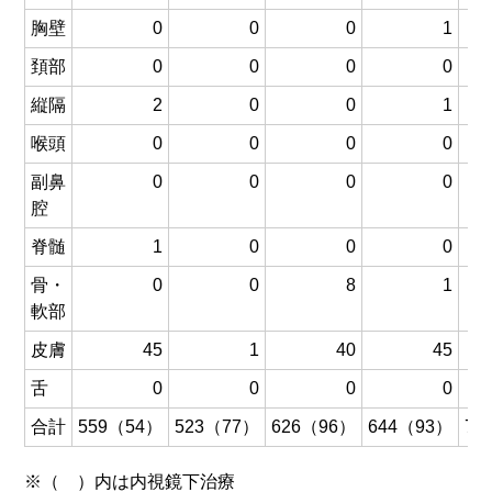
胸壁
0
0
0
1
頚部
0
0
0
0
縦隔
2
0
0
1
喉頭
0
0
0
0
副鼻
0
0
0
0
腔
脊髄
1
0
0
0
骨・
0
0
8
1
軟部
皮膚
45
1
40
45
舌
0
0
0
0
合計
559（54）
523（77）
626（96）
644（93）
75
※（ ）内は内視鏡下治療