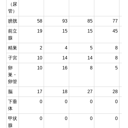
（尿
管）
膀胱
58
93
85
77
前立
19
15
15
45
腺
精巣
2
4
5
8
子宮
10
14
14
8
卵
10
16
8
5
巣・
卵管
脳
17
18
27
28
下垂
0
0
0
0
体
甲状
0
0
0
0
腺