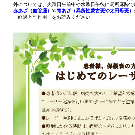
外については、火曜日午前中や水曜日午後に局所麻酔で
赤あざ（血管腫）
や
青あざ（異所性蒙古斑や太田母斑）
「経過と副作用」をお読みください。