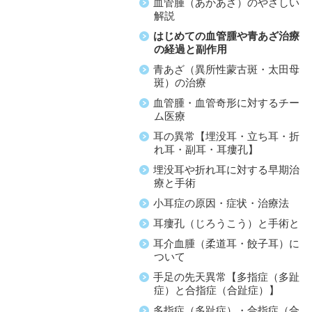
血管腫（あかあざ）のやさしい
解説
はじめての血管腫や青あざ治療
の経過と副作用
青あざ（異所性蒙古斑・太田母
斑）の治療
血管腫・血管奇形に対するチー
ム医療
耳の異常【埋没耳・立ち耳・折
れ耳・副耳・耳瘻孔】
埋没耳や折れ耳に対する早期治
療と手術
小耳症の原因・症状・治療法
耳瘻孔（じろうこう）と手術と
耳介血腫（柔道耳・餃子耳）に
ついて
手足の先天異常【多指症（多趾
症）と合指症（合趾症）】
多指症（多趾症）・合指症（合