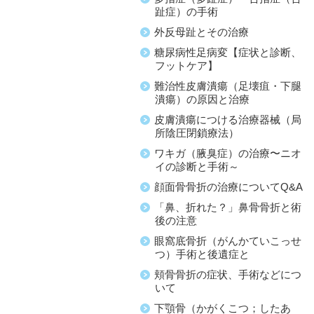
趾症）の手術
外反母趾とその治療
糖尿病性足病変【症状と診断、
フットケア】
難治性皮膚潰瘍（足壊疽・下腿
潰瘍）の原因と治療
皮膚潰瘍につける治療器械（局
所陰圧閉鎖療法）
ワキガ（腋臭症）の治療〜ニオ
イの診断と手術～
顔面骨骨折の治療についてQ&A
「鼻、折れた？」鼻骨骨折と術
後の注意
眼窩底骨折（がんかていこっせ
つ）手術と後遺症と
頬骨骨折の症状、手術などにつ
いて
下顎骨（かがくこつ；したあ