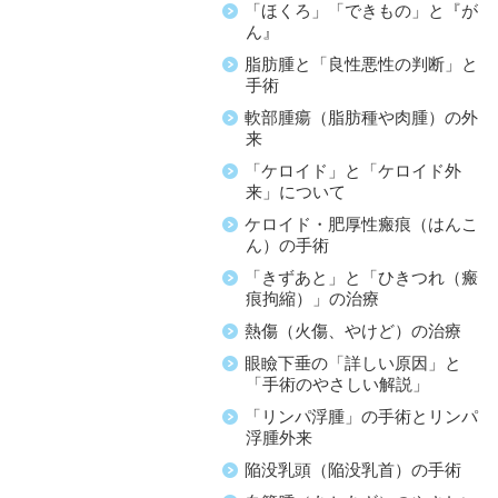
「ほくろ」「できもの」と『が
ん』
脂肪腫と「良性悪性の判断」と
手術
軟部腫瘍（脂肪種や肉腫）の外
来
「ケロイド」と「ケロイド外
来」について
ケロイド・肥厚性瘢痕（はんこ
ん）の手術
「きずあと」と「ひきつれ（瘢
痕拘縮）」の治療
熱傷（火傷、やけど）の治療
眼瞼下垂の「詳しい原因」と
「手術のやさしい解説」
「リンパ浮腫」の手術とリンパ
浮腫外来
陥没乳頭（陥没乳首）の手術