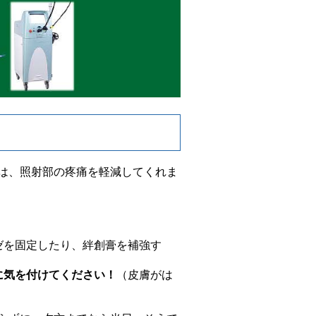
は、照射部の疼痛を軽減してくれま
。
。
ゼを固定したり、絆創膏を補強す
に気を付けてください！
（皮膚がは