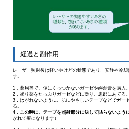
経過と副作用
レ
ーザー照射後は軽いやけどの状態であり、安静や冷却
す。
1．薬局等で、傷にくっつかないガーゼや絆創膏を購入
2．塗り薬をたっぷりガーゼなどに塗り、患部にあてる
3．はがれないように、肌にやさしいテープなどでガー
る。
4．
この時に、テープを照射部分に決して貼らないよう
がれて痕になります
）