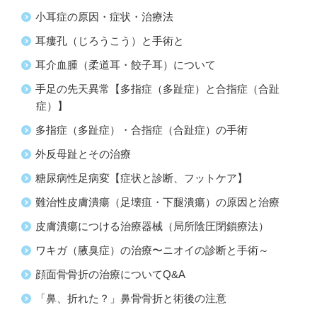
小耳症の原因・症状・治療法
耳瘻孔（じろうこう）と手術と
耳介血腫（柔道耳・餃子耳）について
手足の先天異常【多指症（多趾症）と合指症（合趾
症）】
多指症（多趾症）・合指症（合趾症）の手術
外反母趾とその治療
糖尿病性足病変【症状と診断、フットケア】
難治性皮膚潰瘍（足壊疽・下腿潰瘍）の原因と治療
皮膚潰瘍につける治療器械（局所陰圧閉鎖療法）
ワキガ（腋臭症）の治療〜ニオイの診断と手術～
顔面骨骨折の治療についてQ&A
「鼻、折れた？」鼻骨骨折と術後の注意