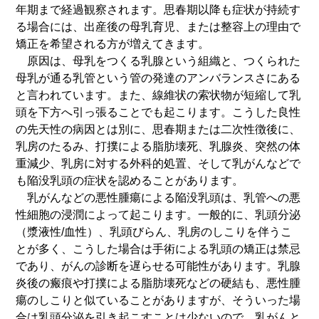
年期まで経過観察されます。思春期以降も症状が持続す
る場合には、出産後の母乳育児、または整容上の理由で
矯正を希望される方が増えてきます。
原因は、母乳をつくる乳腺という組織と、つくられた
母乳が通る乳管という管の発達のアンバランスさにある
と言われています。また、線維状の索状物が短縮して乳
頭を下方へ引っ張ることでも起こります。こうした良性
の先天性の病因とは別に、思春期または二次性徴後に、
乳房のたるみ、打撲による脂肪壊死、乳腺炎、突然の体
重減少、乳房に対する外科的処置、そして乳がんなどで
も陥没乳頭の症状を認めることがあります。
乳がんなどの悪性腫瘍による陥没乳頭は、乳管への悪
性細胞の浸潤によって起こります。一般的に、乳頭分泌
（漿液性/血性）、乳頭びらん、乳房のしこりを伴うこ
とが多く、こうした場合は手術による乳頭の矯正は禁忌
であり、がんの診断を遅らせる可能性があります。乳腺
炎後の瘢痕や打撲による脂肪壊死などの硬結も、悪性腫
瘍のしこりと似ていることがありますが、そういった場
合は乳頭分泌を引き起こすことは少ないので、乳がんと