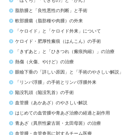
「ほくろ」「できもの」と『がん』
脂肪腫と「良性悪性の判断」と手術
軟部腫瘍（脂肪種や肉腫）の外来
「ケロイド」と「ケロイド外来」について
ケロイド・肥厚性瘢痕（はんこん）の手術
「きずあと」と「ひきつれ（瘢痕拘縮）」の治療
熱傷（火傷、やけど）の治療
眼瞼下垂の「詳しい原因」と「手術のやさしい解説」
「リンパ浮腫」の手術とリンパ浮腫外来
陥没乳頭（陥没乳首）の手術
血管腫（あかあざ）のやさしい解説
はじめての血管腫や青あざ治療の経過と副作用
青あざ（異所性蒙古斑・太田母斑）の治療
血管腫・血管奇形に対するチーム医療