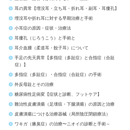
耳の異常【埋没耳・立ち耳・折れ耳・副耳・耳瘻孔】
埋没耳や折れ耳に対する早期治療と手術
小耳症の原因・症状・治療法
耳瘻孔（じろうこう）と手術と
耳介血腫（柔道耳・餃子耳）について
手足の先天異常【多指症（多趾症）と合指症（合趾
症）】
多指症（多趾症）・合指症（合趾症）の手術
外反母趾とその治療
糖尿病性足病変【症状と診断、フットケア】
難治性皮膚潰瘍（足壊疽・下腿潰瘍）の原因と治療
皮膚潰瘍につける治療器械（局所陰圧閉鎖療法）
ワキガ（腋臭症）の治療〜ニオイの診断と手術～