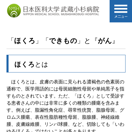
「
ほくろ
」「
できもの
」と『
がん
』
ほくろ
とは
ほくろとは、皮膚の表面に見られる濃褐色の色素斑の
通称で、医学用語的には母斑細胞性母斑や単純黒子を指
すものとされています。ただ、「ほくろ」として受診す
る患者さんの中には非常に多くの種類の腫瘍を含みま
す。例えば、脂漏性角化症、尋常性疣贅、脂腺母斑、グ
ロムス腫瘍、表在性脂肪種性母斑、脂腺腫、神経線維
腫、皮膚線維腫、リンパ球腫、など、切除しても「いわ
ゆるほくろ」ではないことが多々あります。