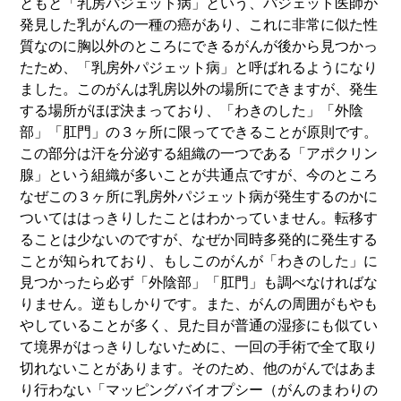
ともと「乳房パジェット病」という、パジェット医師が
発見した乳がんの一種の癌があり、これに非常に似た性
質なのに胸以外のところにできるがんが後から見つかっ
たため、「乳房外パジェット病」と呼ばれるようになり
ました。このがんは乳房以外の場所にできますが、発生
する場所がほぼ決まっており、「わきのした」「外陰
部」「肛門」の３ヶ所に限ってできることが原則です。
この部分は汗を分泌する組織の一つである「アポクリン
腺」という組織が多いことが共通点ですが、今のところ
なぜこの３ヶ所に乳房外パジェット病が発生するのかに
ついてははっきりしたことはわかっていません。転移す
ることは少ないのですが、なぜか同時多発的に発生する
ことが知られており、もしこのがんが「わきのした」に
見つかったら必ず「外陰部」「肛門」も調べなければな
りません。逆もしかりです。また、がんの周囲がもやも
やしていることが多く、見た目が普通の湿疹にも似てい
て境界がはっきりしないために、一回の手術で全て取り
切れないことがあります。そのため、他のがんではあま
り行わない「マッピングバイオプシー（がんのまわりの