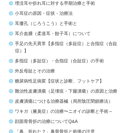
埋没耳や折れ耳に対する早期治療と手術
小耳症の原因・症状・治療法
耳瘻孔（じろうこう）と手術と
耳介血腫（柔道耳・餃子耳）について
手足の先天異常【多指症（多趾症）と合指症（合趾
症）】
多指症（多趾症）・合指症（合趾症）の手術
外反母趾とその治療
糖尿病性足病変【症状と診断、フットケア】
難治性皮膚潰瘍（足壊疽・下腿潰瘍）の原因と治療
皮膚潰瘍につける治療器械（局所陰圧閉鎖療法）
ワキガ（腋臭症）の治療〜ニオイの診断と手術～
顔面骨骨折の治療についてQ&A
「鼻、折れた？」鼻骨骨折と術後の注意