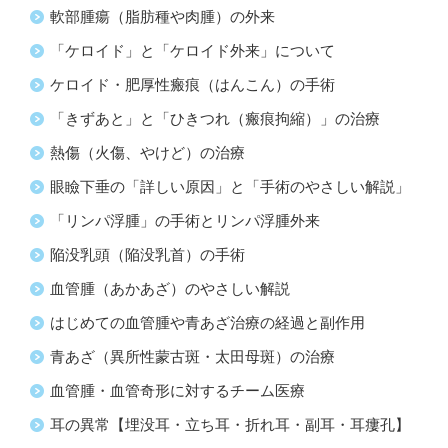
軟部腫瘍（脂肪種や肉腫）の外来
「ケロイド」と「ケロイド外来」について
ケロイド・肥厚性瘢痕（はんこん）の手術
「きずあと」と「ひきつれ（瘢痕拘縮）」の治療
熱傷（火傷、やけど）の治療
眼瞼下垂の「詳しい原因」と「手術のやさしい解説」
「リンパ浮腫」の手術とリンパ浮腫外来
陥没乳頭（陥没乳首）の手術
血管腫（あかあざ）のやさしい解説
はじめての血管腫や青あざ治療の経過と副作用
青あざ（異所性蒙古斑・太田母斑）の治療
血管腫・血管奇形に対するチーム医療
耳の異常【埋没耳・立ち耳・折れ耳・副耳・耳瘻孔】